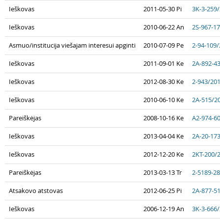
Ieškovas
2011-05-30 Pi
3K-3-259
Ieškovas
2010-06-22 An
2S-967-1
Asmuo/institucija viešajam interesui apginti
2010-07-09 Pe
2-94-109
Ieškovas
2011-09-01 Ke
2A-892-4
Ieškovas
2012-08-30 Ke
2-943/20
Ieškovas
2010-06-10 Ke
2A-515/2
Pareiškėjas
2008-10-16 Ke
A2-974-6
Ieškovas
2013-04-04 Ke
2A-20-17
Ieškovas
2012-12-20 Ke
2KT-200/
Pareiškėjas
2013-03-13 Tr
2-5189-2
Atsakovo atstovas
2012-06-25 Pi
2A-877-5
Ieškovas
2006-12-19 An
3K-3-666