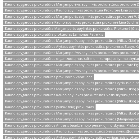
Kauno apygardos prokuratūros Marijampolėws apylinkės prokuratūros prokurorė D
Kauno apygardos prokuratūros Kauno apylinkės prokuratūra Prokurorė Lina Svidins
Kauno apygardos prokuratūros Marijampolės apylinkės prokuratūros prokurorė V. 
Kauno apygardos prokuratūra Kauno apylinkės prokuratūra prokurorė Lina Svidinsk
Kauno apygardos prokuratūra Marijampolės apylinkės prokuratūra, Prokurorė Jūratė
Kauno apygardos prokuratūra prokuroras Laimonas Petreikis
Kauno apygardos prokuratūros Marijampolės apylinkės prokuratūros (Vilkaviškio) 
Kauno apygardos prokuratūros Alytaus apylinkės prokuratūra, prokuroras Stasys Ka
Kauno apygardos prokuratūros Marijampolėws apylinkės prokuratūros prokurorė J.Š
Kauno apygardos prokuratūros organizuotų nusikaltimų ir korupcijos tyrimo skyria
Kauno apygardos prokuratūros Marijampolės apylinkės prokuratūros prokurorė Egl
Kauno apygardos prokuratūros Marijampolėws apylinkės prokuratūros prokurorė A
Kauno apygardos prokuratūros prokurorė S.Zabielienė
Kauno apygardos prokuratūros Marijampolės apylinkės prokuratūros vyriausiojo p
Kauno apygardos prokuratūros Marijampolės apylinkės prokuratūros (Vilkaviškio) 
Kauno apygardos prokuratūros Kauno apylinkės prokuratūros 5 asis skyrius (Kėdain
Kauno apygardos prokuratūros Marijampolės apylinkės prokuratūros (Vilkaviškio) p
Kauno apygardos prokuratūros (Vilkaviškio) prokuroras
Kauno apygardos prokuratūros Marijampolės apylinkės prokuratūros (Vilkaviškio) 
Kauno apygardos prokuratūros Marijampolės apylinkės prokuratūros (Marijampolės)
Kauno apygardos prokuratūros Antrasis baudžiamojo persekiojimo skyrius, Prokuror
Kauno apygardos prokuratūros Kauno apylinkės prokuratūros 5-asis skyrius(Jonava
Kauno apygardos prokuratūros Alytaus apylinkės prokuratūros vyriausiasis prokur