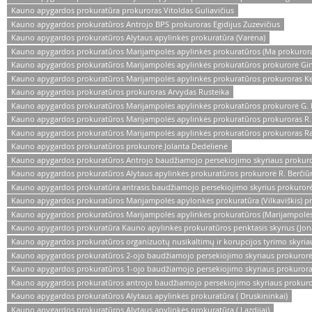
Kauno apygardos prokuratūra prokuroras Vitoldas Guliavičius
Kauno apygardos prokuratūros Antrojo BPS prokuroras Egidijus Zuzevičius
Kauno apygardos prokuratūros Alytaus apylinkės prokuratūra (Varėna)
Kauno apygardos prokuratūros Marijampolės apylinkės prokuratūros (Ma prokurora
Kauno apygardos prokuratūros Marijampolės apylinkės prokuratūros prokurorė Gint
Kauno apygardos prokuratūros Marijampolės apylinkės prokuratūros prokuroras Kęst
Kauno apygardos prokuratūros prokuroras Arvydas Rusteika
Kauno apygardos prokuratūros Marijampolės apylinkės prokuratūros prokurorė G. M
Kauno apygardos prokuratūros Marijampolės apylinkės prokuratūros prokuroras R. M
Kauno apygardos prokuratūros Marijampolės apylinkės prokuratūros prokuroras Ram
Kauno apygardos prokuratūros prokurorė Jolanta Dedelienė
Kauno apygardos prokuratūros Antrojo baudžiamojo persekiojimo skyriaus prokuro
Kauno apygardos prokuratūros Alytaus apylinkės prokuratūros prokurorė R. Berčiū
Kauno apygardos prokuratūra antrasis baudžiamojo persekiojimo skyrius prokurorė
Kauno apygardos prokuratūros Marijampolės apylonkės prokuratūra (Vilkaviškis) p
Kauno apygardos prokuratūros Marijampolės apylinkės prokuratūros (Marijampolės
Kauno apygardos prokuratūra Kauno apylinkės prokuratūros penktasis skyrius (Jon
Kauno apygardos prokuratūros organizuotų nusikaltimų ir korupcijos tyrimo skyr
Kauno apygardos prokuratūros 2-ojo baudžiamojo persekiojimo skyriaus prokuror
Kauno apygardos prokuratūros 1-ojo baudžiamojo persekiojimo skyriaus prokurora
Kauno apygardos prokuratūros antrojo baudžiamojo persekiojimo skyriaus prokuro
Kauno apygardos prokuratūros Alytaus apylinkės prokuratūra ( Druskininkai)
Kauno apygardos prokuratūros Alytaus apylinkės prokuratūra ( Lazdijai)