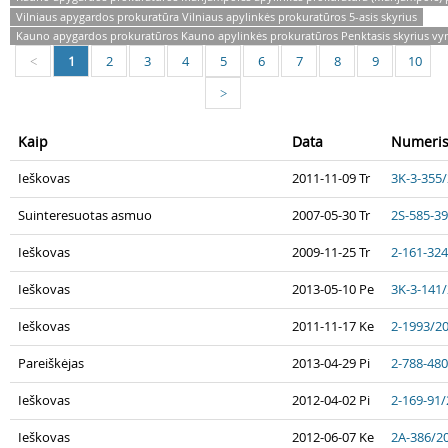
Vilniaus apygardos prokuratūra Vilniaus apylinkės prokuratūros 5-asis skyrius
Kauno apygardos prokuratūros Kauno apylinkės prokuratūros Penktasis skyrius vyr
1
2
3
4
5
6
7
8
9
10
<
>
Kaip
Data
Numeri
Ieškovas
2011-11-09 Tr
3K-3-355
Suinteresuotas asmuo
2007-05-30 Tr
2S-585-3
Ieškovas
2009-11-25 Tr
2-161-32
Ieškovas
2013-05-10 Pe
3K-3-141
Ieškovas
2011-11-17 Ke
2-1993/2
Pareiškėjas
2013-04-29 Pi
2-788-48
Ieškovas
2012-04-02 Pi
2-169-91
Ieškovas
2012-06-07 Ke
2A-386/2