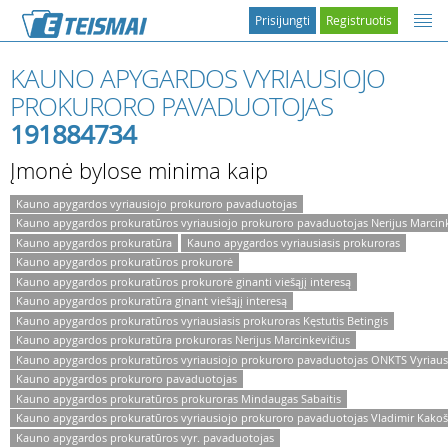
Prisijungti
Registruotis
KAUNO APYGARDOS VYRIAUSIOJO
PROKURORO PAVADUOTOJAS
191884734
Įmonė bylose minima kaip
Kauno apygardos vyriausiojo prokuroro pavaduotojas
Kauno apygardos prokuratūros vyriausiojo prokuroro pavaduotojas Nerijus Marcink
Kauno apygardos prokuratūra
Kauno apygardos vyriausiasis prokuroras
Kauno apygardos prokuratūros prokurorė
Kauno apygardos prokuratūros prokurorė ginanti viešąjį interesą
Kauno apygardos prokuratūra ginant viešąjį interesą
Kauno apygardos prokuratūros vyriausiasis prokuroras Kęstutis Betingis
Kauno apygardos prokuratūra prokuroras Nerijus Marcinkevičius
Kauno apygardos prokuratūros vyriausiojo prokuroro pavaduotojas ONKTS Vyriausi
Kauno apygardos prokuroro pavaduotojas
Kauno apygardos prokuratūros prokuroras Mindaugas Sabaitis
Kauno apygardos prokuratūros vyriausiojo prokuroro pavaduotojas Vladimir Kakoš
Kauno apygardos prokuratūros vyr. pavaduotojas