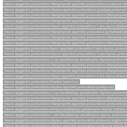
Kauno apygardos prokuratūros Marijampolės apylinkės prokuratūros prokurorė Dai
Kauno apygardos prokuratūros Alytaus apylinkės prokuratūros (Lazdijai) prokurorė 
Kauno apygardos prokuratūros Marijampolės apylinkės prokuratūros (Marijampolės)
Kauno apygardos prokuratūros Marijampolės apylinkės prokuratūros (Marijampolės)
Kauno apygardos prokuratūros Kauno apylinkės prokuratūros 5-asis skyrius (Kėdain
Kauno apygardos prokuratūros Marijampolės apylinkės prokuratūra (Jurbarkas)V.Ja
Kauno apygardos prokuratūros Marijampolės apylinkės prokuratūros (Marijampolės
Kauno apygardos prokuratūros Marijampolės apylinkės prokuratūros (Marijampolė
Kauno apygardos prokuratūra Kauno apylinkės prokuratūra 5-tasis skyrius, prokuro
Kauno apygardos prokuratūros Kauno apylinkės prokuratūros 5-asis skyrius, prokur
Kauno apygardos prokuratūros 2-ojo baudžiamojo persekiojimo skyriaus prokurorė
Kauno apygardos prokuratūros Marijampolės apylinkės prokuratūros (Marijampolės) 
Kauno apygardos prokuratūros Marijampolės apylinkės prokuratūros (Marijampolės
Kauno apygardos prokuratūros Kauno apylinkės prokuratūros 6-asis skyrius (Kauno
Kauno apygardos prokuratūra Ričardas Gailevičius
Kauno apygardos prokuratūros Alytaus apylinkės prokuratūra (Lazdijuose)
Kauno apygardos prokuratūros 2-ojo baudžiamojo persekiojimo skyriaus prokuroras
Kauno apygardos prokuratūros Marijampolės apylinkės prokuratūros (Marijampolės)
Kauno apygardos prokuratūros Marijampolės apylinkės prokuratūros prokurorė Jūrat
Kauno apygardos prokuratūra antrasis baudžiamojo persekiojimo skyrius Svetlana 
Kauno apygardos prokuratūros 1-asis Baudžiamojo persekiojimo skyrius, prokuror
Kauno apygardos prokuratūros Alytaus apylinkės prokuratūra prokurorė Jurgita Virb
Kauno apygardos prokuratūros Alytaus apylinkės prokuratūros prokurorė Algirda 