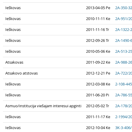
Ieškovas
2013-04-05 Pe
2A-350-3
Ieškovas
2010-11-11 Ke
2A-951/2
Ieškovas
2011-11-16 Tr
2A-1322-
Ieškovas
2012-09-26 Tr
2A-1490-
Ieškovas
2010-05-06 Ke
2A-513-2
Atsakovas
2011-09-22 Ke
2A-988-2
Atsakovo atstovas
2012-12-21 Pe
2A-722/2
Ieškovas
2012-03-08 Ke
2-108-44
Ieškovas
2011-06-20 Pi
2A-786-5
Asmuo/institucija viešajam interesui apginti
2012-05-02 Tr
2A-178/2
Ieškovas
2011-11-17 Ke
2-1994/2
Ieškovas
2012-10-04 Ke
3K-3-406