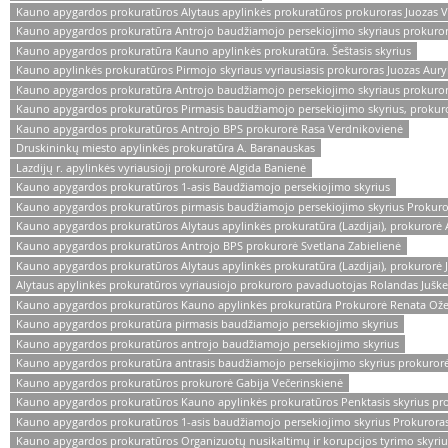
Kauno apygardos prokuratūros Alytaus apylinkės prokuratūros prokuroras Juozas V
Kauno apygardos prokuratūra Antrojo baudžiamojo persekiojimo skyriaus prokurora
Kauno apygardos prokuratūra Kauno apylinkės prokuratūra. Šeštasis skyrius
Kauno apylinkės prokuratūros Pirmojo skyriaus vyriausiasis prokuroras Juozas Aury
Kauno apygardos prokuratūra Antrojo baudžiamojo persekiojimo skyriaus prokuror
Kauno apygardos prokuratūros Pirmasis baudžiamojo persekiojimo skyrius, prokur
Kauno apygardos prokuratūros Antrojo BPS prokurorė Rasa Verdnikovienė
Druskininkų miesto apylinkės prokuratūra A. Baranauskas
Lazdijų r. apylinkės vyriausioji prokurorė Algida Banienė
Kauno apygardos prokuratūros 1-asis Baudžiamojo persekiojimo skyrius
Kauno apygardos prokuratūros pirmasis baudžiamojo persekiojimo skyrius Prokuro
Kauno apygardos prokuratūros Alytaus apylinkės prokuratūra (Lazdijai), prokurorė 
Kauno apygardos prokuratūros Antrojo BPS prokurorė Svetlana Zabielienė
Kauno apygardos prokuratūros Alytaus apylinkės prokuratūra (Lazdijai), prokurorė Ju
Alytaus apylinkės prokuratūros vyriausiojo prokuroro pavaduotojas Rolandas Juške
Kauno apygardos prokuratūros Kauno apylinkės prokuratūra Prokurorė Renata Ože
Kauno apygardos prokuratūra pirmasis baudžiamojo persekiojimo skyrius
Kauno apygardos prokuratūros antrojo baudžiamojo persekiojimo skyrius
Kauno apygardos prokuratūra antrasis baudžiamojo persekiojimo skyrius prokurorė
Kauno apygardos prokuratūros prokurorė Gabija Večerinskienė
Kauno apygardos prokuratūros Kauno apylinkės prokuratūros Penktasis skyrius pro
Kauno apygardos prokuratūros 1-asis baudžiamojo persekiojimo skyrius Prokuroras
Kauno apygardos prokuratūros Organizuotų nusikaltimų ir korupcijos tyrimo skyri