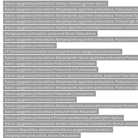
Kauno apygardos prokuratūros Viešojo intereso gynimo skyrius
Kauno apygardos prokuratūros Marijampolės apylinkės prokuratūra, Prokuroras Os
Kauno apygardos prokuratūros Marijampolės apylinkės prokuratūra, Prokuroras Vy
Kauno apygardos prokuratūros Marijampolės apylinkės prokuratūra, Prokurė Eglė K
Kauno apygardos prokuratūros Alytaus apylinkės prokuratūros prokurorė Lina Evilt
Marijampolės prokuratūra, prokurorė Birutė Čekauskienė
Kauno apygardos prokuratūros Marijampolės apylinkės prokuratūra, Prokurorė Vil
Kauno apygardos prokuratūros
LR Generalinė prokuratūra atstovaujama Kauno apygardos prokuratūros
Kauno apygardos prokuratūros Marijampolės rajono apylinkės prokuratūra Prokuro
Kauno apygardos prokuratūra Prokuroras O.Vasiliauskas
Kauno apygardos prokuratūra Prokuroras D.Rutkauskaitė
Kauno apygardos prokuratūros Kauno apylinkės prokuratūra, prokurorė Vilija Šalči
Kauno apygardos prokuratūros Marijampolės apylinkės prokuratūra, Prokurorė Lina
Kauno apygardos prokuratūros Marijampolės apylinkės prokuratūra, Prokuroras Egl
Kauno apygardos prokuratūra Prokuroras Z.Leonavičius
Kauno apygardos prokuratūros prokuratūra
Kauno apygardos prokuratūros Alytaus apylinkės prokuratūros prokurorė Romutė Š
Kauno apygardos prokuratūra prokurorė Edita Naujokaitė
Kauno apygardos prokuratūra Pirmojo baudžiamojo persekiojimo skyrius
Kauno apygardos prokuratūros antrasis baudžiamojo persekiojimo skyrius, prokuro
Lietuvos Respublika, atstovaujama Kauno apygardos prokuratūros
Marijampolės prokuratūra, Birutė Čekauskienė