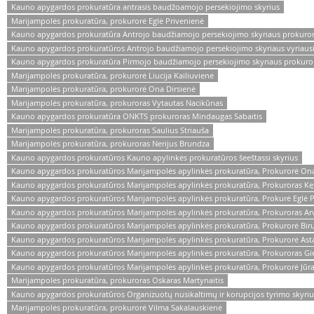
Kauno apygardos prokuratūra antrasis baudžoamojo persekiojimo skyrius
Marijampolės prokuratūra, prokurorė Eglė Privenienė
Kauno apygardos prokuratūra Antrojo baudžiamojo persekiojimo skyriaus prokuror
Kauno apygardos prokuratūros Antrojo baudžiamojo persekiojimo skyriaus vyriausia
Kauno apygardos prokuratūra Pirmojo baudžiamojo persekiojimo skyriaus prokuro
Marijampolės prokuratūra, prokurorė Liucija Kailiuvienė
Marijampolės prokuratūra, prokurorė Ona Dirsienė
Marijampolės prokuratūra, prokuroras Vytautas Nacikūnas
Kauno apygardos prokuratūra ONKTS prokuroras Mindaugas Sabaitis
Marijampolės prokuratūra, prokuroras Saulius Striauša
Marijampolės prokuratūra, prokuroras Nerijus Brundza
Kauno apygardos prokuratūros Kauno apylinkės prokuratūros šeeštassi skyrius
Kauno apygardos prokuratūros Marijampolės apylinkės prokuratūra, Prokurorė Ona
Kauno apygardos prokuratūros Marijampolės apylinkės prokuratūra, Prokuroras Kęst
Kauno apygardos prokuratūros Marijampolės apylinkės prokuratūra, Prokurė Eglė P
Kauno apygardos prokuratūros Marijampolės apylinkės prokuratūra, Prokuroras A
Kauno apygardos prokuratūros Marijampolės apylinkės prokuratūra, Prokurorė Bir
Kauno apygardos prokuratūros Marijampolės apylinkės prokuratūra, Prokurorė Ast
Kauno apygardos prokuratūros Marijampolės apylinkės prokuratūra, Prokuroras Gie
Kauno apygardos prokuratūros Marijampolės apylinkės prokuratūra, Prokurorė Jūrat
Marijampolės prokuratūra, prokuroras Oskaras Martynaitis
Kauno apygardos prokuratūros Organizuotų nusikaltimų ir korupcijos tyrimo skyriu
Marijampolės prokuratūra, prokurorė Vilma Sakalauskienė