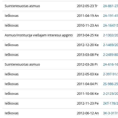
Suinteresuotas asmuo
2012-05-23 Tr
2A-861-2
Ieškovas
2011-04-19 An
2A-191-4
Ieškovas
2010-11-23 An
2A-1647-
Asmuo/institucija viešajam interesui apginti
2013-04-25 Ke
2-1302/2
Ieškovas
2012-12-20 Ke
2-1469/2
Ieškovas
2013-03-08 Pe
2-2489-8
Suinteresuotas asmuo
2012-03-26 Pi
2A-616-1
Ieškovas
2012-05-03 Ke
2-397-91
Ieškovas
2011-04-04 Pi
2S-986-2
Ieškovas
2011-10-06 Ke
2-2123/2
Ieškovas
2012-11-23 Pe
2KT-178/
Ieškovas
2012-06-12 An
3K-3-317