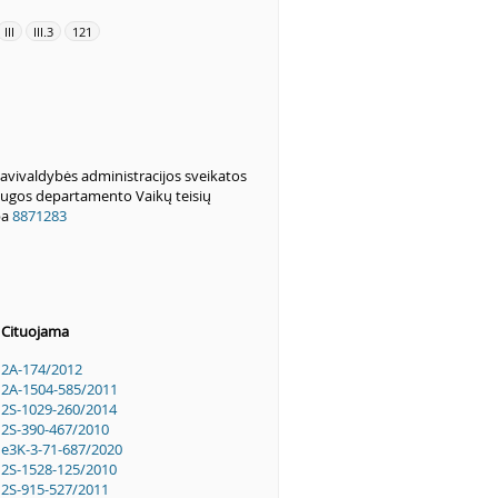
III
III.3
121
savivaldybės administracijos sveikatos
saugos departamento Vaikų teisių
ba
8871283
Cituojama
2A-174/2012
2A-1504-585/2011
2S-1029-260/2014
2S-390-467/2010
e3K-3-71-687/2020
2S-1528-125/2010
2S-915-527/2011