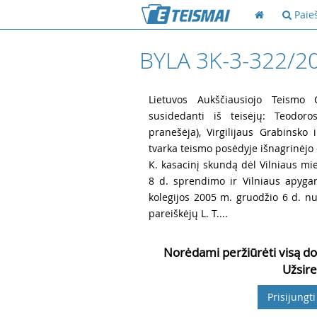
Paie
BYLA 3K-3-322/2
1
Lietuvos Aukščiausiojo Teismo Ci
susidedanti iš teisėjų: Teodoros
pranešėja), Virgilijaus Grabinsko 
tvarka teismo posėdyje išnagrinėjo 
K. kasacinį skundą dėl Vilniaus mi
8 d. sprendimo ir Vilniaus apygar
kolegijos 2005 m. gruodžio 6 d. nut
pareiškėjų L. T....
Norėdami peržiūrėti visą do
Užsire
Prisijungti