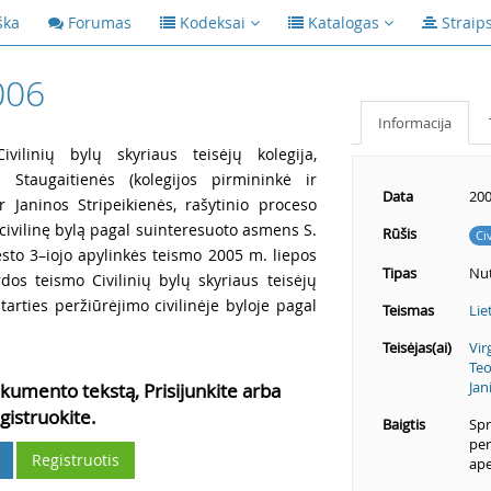
ška
Forumas
Kodeksai
Katalogas
Straip
006
Informacija
vilinių bylų skyriaus teisėjų kolegija,
 Staugaitienės (kolegijos pirmininkė ir
Data
200
ir Janinos Stripeikienės, rašytinio proceso
civilinę bylą pagal suinteresuoto asmens S.
Rūšis
Ci
esto 3–iojo apylinkės teismo 2005 m. liepos
Tipas
Nut
dos teismo Civilinių bylų skyriaus teisėjų
arties peržiūrėjimo civilinėje byloje pagal
Teismas
Lie
Teisėjas(ai)
Vir
Teo
Jan
kumento tekstą, Prisijunkite arba
gistruokite.
Baigtis
Spr
per
Registruotis
ape