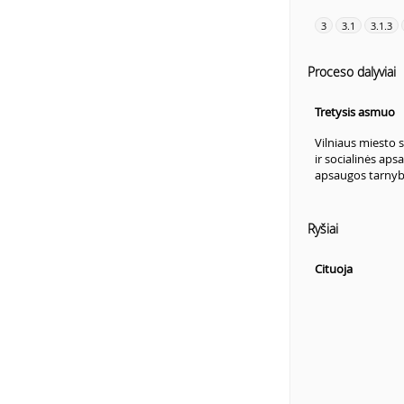
3
3.1
3.1.3
Proceso dalyviai
Tretysis asmuo
Vilniaus miesto 
ir socialinės ap
apsaugos tarny
Ryšiai
Cituoja