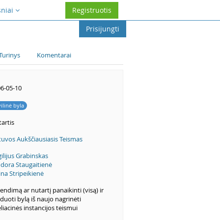
sniai
Registruotis
Prisijungti
Turinys
Komentarai
6-05-10
vilinė byla
artis
tuvos Aukščiausiasis Teismas
gilijus Grabinskas
dora Staugaitienė
ina Stripeikienė
endimą ar nutartį panaikinti (visą) ir
duoti bylą iš naujo nagrinėti
liacinės instancijos teismui