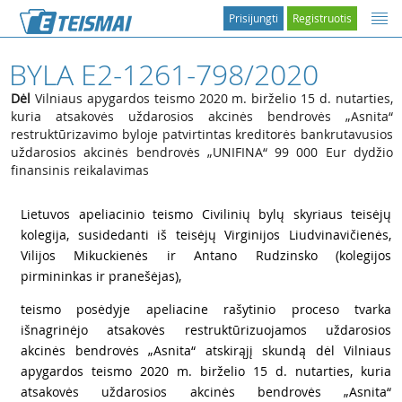
Prisijungti
Registruotis
BYLA E2-1261-798/2020
Dėl
Vilniaus apygardos teismo 2020 m. birželio 15 d. nutarties,
kuria atsakovės uždarosios akcinės bendrovės „Asnita“
restruktūrizavimo byloje patvirtintas kreditorės bankrutavusios
uždarosios akcinės bendrovės „UNIFINA“ 99 000 Eur dydžio
finansinis reikalavimas
1
Lietuvos apeliacinio teismo Civilinių bylų skyriaus teisėjų
kolegija, susidedanti iš teisėjų Virginijos Liudvinavičienės,
Vilijos Mikuckienės ir Antano Rudzinsko (kolegijos
pirmininkas ir pranešėjas),
2
teismo posėdyje apeliacine rašytinio proceso tvarka
išnagrinėjo atsakovės restruktūrizuojamos uždarosios
akcinės bendrovės „Asnita“ atskirąjį skundą dėl Vilniaus
apygardos teismo 2020 m. birželio 15 d. nutarties, kuria
atsakovės uždarosios akcinės bendrovės „Asnita“