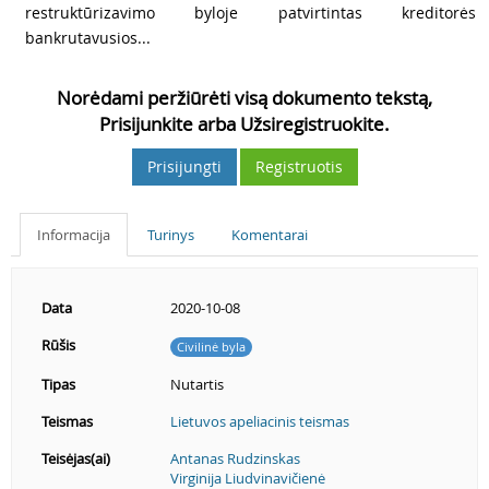
restruktūrizavimo byloje patvirtintas kreditorės
bankrutavusios...
Norėdami peržiūrėti visą dokumento tekstą,
Prisijunkite arba Užsiregistruokite.
Prisijungti
Registruotis
Informacija
Turinys
Komentarai
Data
2020-10-08
Rūšis
Civilinė byla
Tipas
Nutartis
Teismas
Lietuvos apeliacinis teismas
Teisėjas(ai)
Antanas Rudzinskas
Virginija Liudvinavičienė