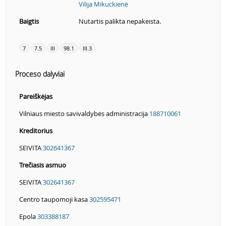
Vilija Mikuckienė
Baigtis
Nutartis palikta nepakeista.
7
7.5
III
98.1
III.3
Proceso dalyviai
Pareiškėjas
Vilniaus miesto savivaldybės administracija
188710061
Kreditorius
SEIVITA
302641367
Trečiasis asmuo
SEIVITA
302641367
Centro taupomoji kasa
302595471
Epola
303388187