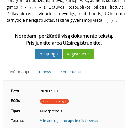
išnagrinėjo baudžiamąją bylą, kurioje V. K., asmens kodas ( - )
gimęs ( - )., ( - ), Lietuvos Respublikos pilietis, lietuvis,
išsilavinimas – vidurinis, nevedęs, nedirbantis, Užimtumo
tarnyboje neregistruotas, faktinė gyvenamoji vieta – ( - ),...
Norėdami peržiūrėti visą dokumento tekstą,
Prisijunkite arba Užsiregistruokite.
Prisijungti
Registruotis
Informacija
Turinys
Komentarai
Data
2020-09-01
Rūšis
Baudžiamoji byla
Tipas
Nuosprendis
Teismas
Vilniaus regiono apylinkės teismas