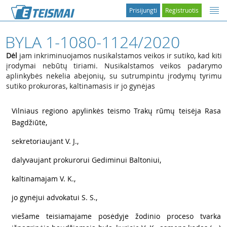
Prisijungti
Registruotis
BYLA 1-1080-1124/2020
Dėl
jam inkriminuojamos nusikalstamos veikos ir sutiko, kad kiti
įrodymai nebūtų tiriami. Nusikalstamos veikos padarymo
aplinkybės nekelia abejonių, su sutrumpintu įrodymų tyrimu
sutiko prokuroras, kaltinamasis ir jo gynėjas
1
Vilniaus regiono apylinkės teismo Trakų rūmų teisėja Rasa
Bagdžiūtė,
2
sekretoriaujant V. J.,
3
dalyvaujant prokurorui Gediminui Baltoniui,
4
kaltinamajam V. K.,
5
jo gynėjui advokatui S. S.,
6
viešame teisiamajame posėdyje žodinio proceso tvarka