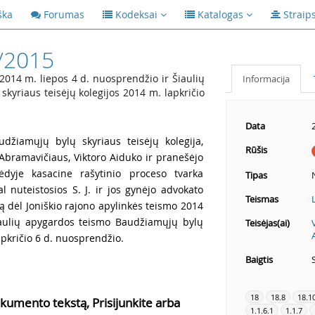
ška
Forumas
Kodeksai
Katalogas
Straip
/2015
2014 m. liepos 4 d. nuosprendžio ir Šiaulių
Informacija
kyriaus teisėjų kolegijos 2014 m. lapkričio
Data
udžiamųjų bylų skyriaus teisėjų kolegija,
Rūšis
Abramavičiaus, Viktoro Aiduko ir pranešėjo
ėdyje kasacine rašytinio proceso tvarka
Tipas
 nuteistosios S. J. ir jos gynėjo advokato
Teismas
 dėl Joniškio rajono apylinkės teismo 2014
iaulių apygardos teismo Baudžiamųjų bylų
Teisėjas(ai)
apkričio 6 d. nuosprendžio.
Baigtis
18
18.8
18.1
kumento tekstą, Prisijunkite arba
1.1.6.1
1.1.7