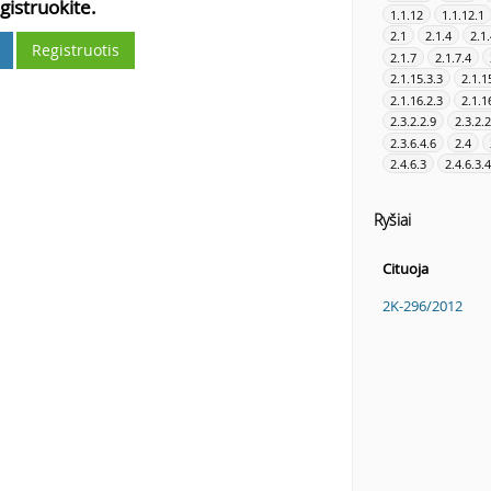
gistruokite.
1.1.12
1.1.12.1
2.1
2.1.4
2.1.
Registruotis
2.1.7
2.1.7.4
2.1.15.3.3
2.1.1
2.1.16.2.3
2.1.1
2.3.2.2.9
2.3.2.
2.3.6.4.6
2.4
2.4.6.3
2.4.6.3.4
Ryšiai
Cituoja
2K-296/2012