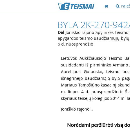
Paie
BYLA 2K-270-942
Dėl
Joniškio rajono apylinkės teismo 
apygardos teismo Baudžiamųjų bylų s
6 d. nuosprendžio
1
Lietuvos Aukščiausiojo Teismo Ba
susidedanti iš pirmininko Armano 
Aurelijaus Gutausko, teismo pos
išnagrinėjo baudžiamąją bylą pagal
Mariaus Tamošiūno kasacinį skundą
m. liepos 4 d. nuosprendžio ir Š
skyriaus teisėjų kolegijos 2014 m. l
2
Joniškio rajono...
Norėdami peržiūrėti visą do