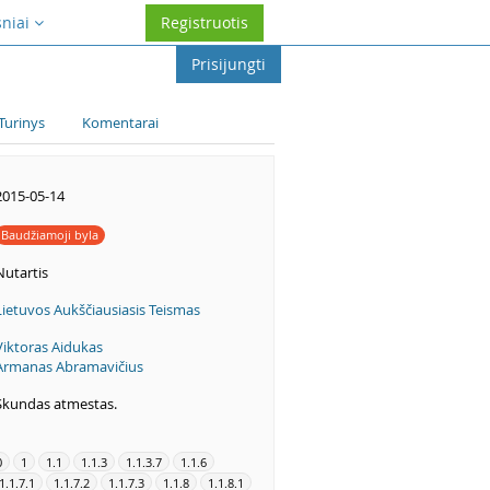
sniai
Registruotis
Prisijungti
Turinys
Komentarai
2015-05-14
Baudžiamoji byla
Nutartis
Lietuvos Aukščiausiasis Teismas
Viktoras Aidukas
Armanas Abramavičius
Skundas atmestas.
0
1
1.1
1.1.3
1.1.3.7
1.1.6
1.1.7.1
1.1.7.2
1.1.7.3
1.1.8
1.1.8.1