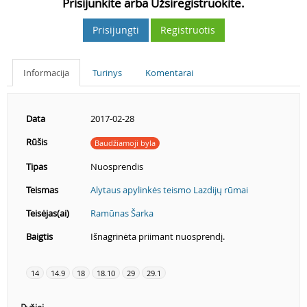
Prisijunkite arba Užsiregistruokite.
Prisijungti
Registruotis
Informacija
Turinys
Komentarai
Data
2017-02-28
Rūšis
Baudžiamoji byla
Tipas
Nuosprendis
Teismas
Alytaus apylinkės teismo Lazdijų rūmai
Teisėjas(ai)
Ramūnas Šarka
Baigtis
Išnagrinėta priimant nuosprendį.
14
14.9
18
18.10
29
29.1