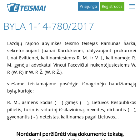
Prisijungti
Registruotis
BYLA 1-14-780/2017
1
Lazdijų rajono apylinkės teismo teisėjas Ramūnas Šarka,
sekretoriaujant Joanai Kardokienei, dalyvaujant prokurorei
Linai Eviltienei, kaltinamiesiems R. M. ir V. J., kaltinamojo R.
M. gynėjui advokatui Vincui Pacevičiui nukentėjusiesiems W.
P. (W. P.) ir W. P. Ž. (W. P. Ž.),
2
viešame teisiamajame posėdyje išnagrinėjo baudžiamąją
bylą, kurioje:
3
R. M., asmens kodas ( - ) gimęs ( - ), Lietuvos Respublikos
pilietis, turintis vidurinį išsilavinimą, nevedęs, dirbantis ( - ),
gyvenantis ( - ), neteistas, kaltinamas pagal Lietuvos...
Norėdami peržiūrėti visą dokumento tekstą,