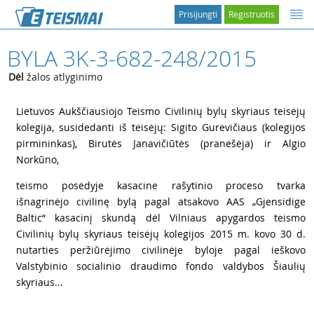
Prisijungti
Registruotis
BYLA 3K-3-682-248/2015
Dėl
žalos atlyginimo
1
Lietuvos Aukščiausiojo Teismo Civilinių bylų skyriaus teisėjų
kolegija, susidedanti iš teisėjų: Sigito Gurevičiaus (kolegijos
pirmininkas), Birutės Janavičiūtės (pranešėja) ir Algio
Norkūno,
2
teismo posėdyje kasacine rašytinio proceso tvarka
išnagrinėjo civilinę bylą pagal atsakovo AAS „Gjensidige
Baltic“ kasacinį skundą dėl Vilniaus apygardos teismo
Civilinių bylų skyriaus teisėjų kolegijos 2015 m. kovo 30 d.
nutarties peržiūrėjimo civilinėje byloje pagal ieškovo
Valstybinio socialinio draudimo fondo valdybos Šiaulių
skyriaus...