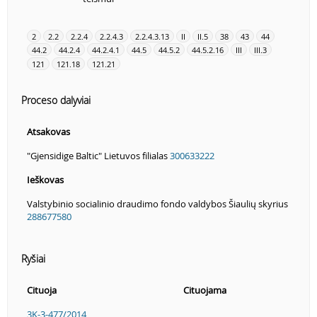
2
2.2
2.2.4
2.2.4.3
2.2.4.3.13
II
II.5
38
43
44
44.2
44.2.4
44.2.4.1
44.5
44.5.2
44.5.2.16
III
III.3
121
121.18
121.21
Proceso dalyviai
Atsakovas
"Gjensidige Baltic" Lietuvos filialas
300633222
Ieškovas
Valstybinio socialinio draudimo fondo valdybos Šiaulių skyrius
288677580
Ryšiai
Cituoja
Cituojama
3K-3-477/2014