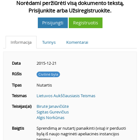
Norėdami peržiūrėti visą dokumento tekstą,
Prisijunkite arba Užsiregistruokite.
Prisijungti
Registruotis
Informacija
Turinys
Komentarai
Data
2015-12-21
Rūšis
Civilinė byla
Tipas
Nutartis
Teismas
Lietuvos Aukščiausiasis Teismas
Teisėjas(ai)
Birutė Janavičiūtė
Sigitas Gurevičius
Algis Norkūnas
Baigtis
Sprendimą ar nutartį panaikinti (visą) ir perduoti
bylą iš naujo nagrinėti apeliacinės instancijos
teismui