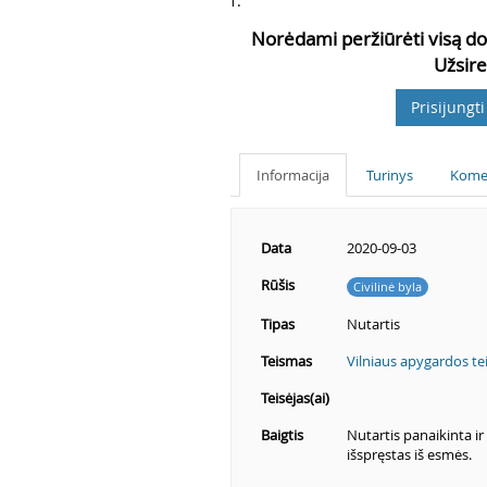
4
1.
Norėdami peržiūrėti visą do
Užsire
Prisijungti
Informacija
Turinys
Kome
Data
2020-09-03
Rūšis
Civilinė byla
Tipas
Nutartis
Teismas
Vilniaus apygardos t
Teisėjas(ai)
Baigtis
Nutartis panaikinta i
išspręstas iš esmės.