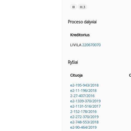
III
III.3
Proceso dalyviai
Kreditorius
LIVILA
220670070
Ryšiai
Cituoja
C
e2-195-943/2018
e2-11-196/2018
2-27-407/2016
e2-1339-370/2019
e2-1131-516/2017
2-152-178/2016
e2-272-370/2019
e2-748-553/2018
e2-90-464/2019