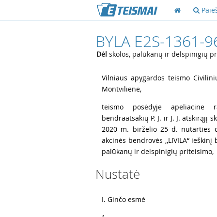
Paie
BYLA E2S-1361-9
Dėl
skolos, palūkanų ir delspinigių pr
1
Vilniaus apygardos teismo Civilini
Montvilienė,
2
teismo posėdyje apeliacine ra
bendraatsakių P. J. ir J. J. atskirąj
2020 m. birželio 25 d. nutarties c
akcinės bendrovės ,,LIVILA“ ieškinį be
palūkanų ir delspinigių priteisimo,
Nustatė
3
I. Ginčo esmė