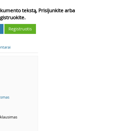
kumento tekstą, Prisijunkite arba
gistruokite.
Registruotis
ntarai
eismas
r klausimas