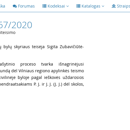
ška
Forumas
Kodeksai
Katalogas
Straip
67/2020
iteisimo
ų bylų skyriaus teisėja Sigita Zubavičiūtė-
šytinio proceso tvarka išnagrinėjusi
į skundą dėl Vilniaus regiono apylinkės teismo
ivilinėje byloje pagal ieškovės uždarosios
ndraatsakiams P. J. ir J. J. (J. J.) dėl skolos,