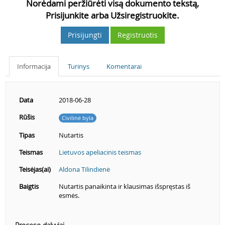
Norėdami peržiūrėti visą dokumento tekstą,
Prisijunkite arba Užsiregistruokite.
Prisijungti
Registruotis
Informacija
Turinys
Komentarai
Data
2018-06-28
Rūšis
Civilinė byla
Tipas
Nutartis
Teismas
Lietuvos apeliacinis teismas
Teisėjas(ai)
Aldona Tilindienė
Baigtis
Nutartis panaikinta ir klausimas išspręstas iš
esmės.