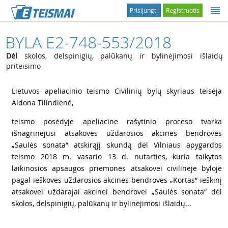
Prisijungti
Registruotis
BYLA E2-748-553/2018
Dėl
skolos, delspinigių, palūkanų ir bylinėjimosi išlaidų
priteisimo
1
Lietuvos apeliacinio teismo Civilinių bylų skyriaus teisėja
Aldona Tilindienė,
2
teismo posėdyje apeliacine rašytinio proceso tvarka
išnagrinėjusi atsakovės uždarosios akcinės bendrovės
„Saulės sonata“ atskirąjį skundą dėl Vilniaus apygardos
teismo 2018 m. vasario 13 d. nutarties, kuria taikytos
laikinosios apsaugos priemonės atsakovei civilinėje byloje
pagal ieškovės uždarosios akcinės bendrovės „Kortas“ ieškinį
atsakovei uždarajai akcinei bendrovei „Saulės sonata“ dėl
skolos, delspinigių, palūkanų ir bylinėjimosi išlaidų...