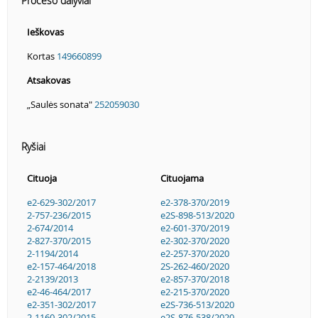
Proceso dalyviai
Ieškovas
Kortas
149660899
Atsakovas
„Saulės sonata"
252059030
Ryšiai
Cituoja
Cituojama
e2-629-302/2017
e2-378-370/2019
2-757-236/2015
e2S-898-513/2020
2-674/2014
e2-601-370/2019
2-827-370/2015
e2-302-370/2020
2-1194/2014
e2-257-370/2020
e2-157-464/2018
2S-262-460/2020
2-2139/2013
e2-857-370/2018
e2-46-464/2017
e2-215-370/2020
e2-351-302/2017
e2S-736-513/2020
2-1160-302/2015
e2S-876-538/2020