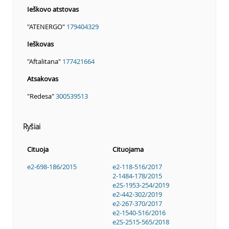
Ieškovo atstovas
"ATENERGO"
179404329
Ieškovas
"Aftalitana"
177421664
Atsakovas
"Redesa"
300539513
Ryšiai
Cituoja
Cituojama
e2-698-186/2015
e2-118-516/2017
2-1484-178/2015
e2S-1953-254/2019
e2-442-302/2019
e2-267-370/2017
e2-1540-516/2016
e2S-2515-565/2018