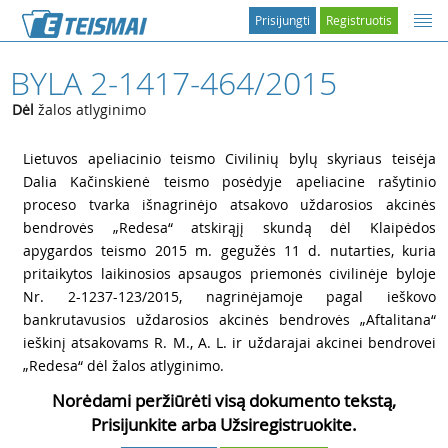
Prisijungti
Registruotis
BYLA 2-1417-464/2015
Dėl
žalos atlyginimo
1
Lietuvos apeliacinio teismo Civilinių bylų skyriaus teisėja
Dalia Kačinskienė teismo posėdyje apeliacine rašytinio
proceso tvarka išnagrinėjo atsakovo uždarosios akcinės
bendrovės „Redesa“ atskirąjį skundą dėl Klaipėdos
apygardos teismo 2015 m. gegužės 11 d. nutarties, kuria
pritaikytos laikinosios apsaugos priemonės civilinėje byloje
Nr. 2-1237-123/2015, nagrinėjamoje pagal ieškovo
bankrutavusios uždarosios akcinės bendrovės „Aftalitana“
ieškinį atsakovams R. M., A. L. ir uždarajai akcinei bendrovei
„Redesa“ dėl žalos atlyginimo.
Norėdami peržiūrėti visą dokumento tekstą,
Prisijunkite arba Užsiregistruokite.