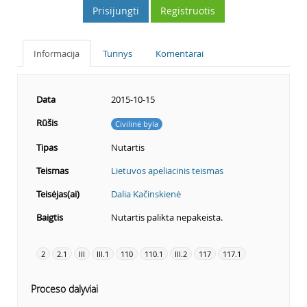
Prisijungti
Registruotis
Informacija
Turinys
Komentarai
Data
2015-10-15
Rūšis
Civilinė byla
Tipas
Nutartis
Teismas
Lietuvos apeliacinis teismas
Teisėjas(ai)
Dalia Kačinskienė
Baigtis
Nutartis palikta nepakeista.
2
2.1
III
III.1
110
110.1
III.2
117
117.1
Proceso dalyviai