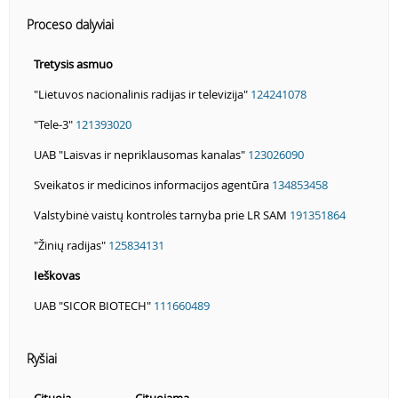
Proceso dalyviai
Tretysis asmuo
"Lietuvos nacionalinis radijas ir televizija"
124241078
"Tele-3"
121393020
UAB "Laisvas ir nepriklausomas kanalas"
123026090
Sveikatos ir medicinos informacijos agentūra
134853458
Valstybinė vaistų kontrolės tarnyba prie LR SAM
191351864
"Žinių radijas"
125834131
Ieškovas
UAB "SICOR BIOTECH"
111660489
Ryšiai
Cituoja
Cituojama