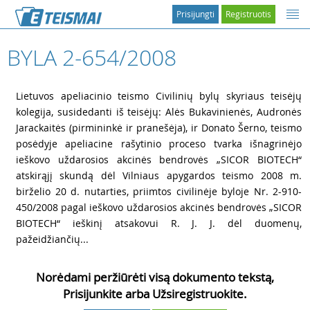
Prisijungti
Registruotis
BYLA 2-654/2008
1
Lietuvos apeliacinio teismo Civilinių bylų skyriaus teisėjų
kolegija, susidedanti iš teisėjų: Alės Bukavinienės, Audronės
Jarackaitės (pirmininkė ir pranešėja), ir Donato Šerno, teismo
posėdyje apeliacine rašytinio proceso tvarka išnagrinėjo
ieškovo uždarosios akcinės bendrovės „SICOR BIOTECH“
atskirąjį skundą dėl Vilniaus apygardos teismo 2008 m.
birželio 20 d. nutarties, priimtos civilinėje byloje Nr. 2-910-
450/2008 pagal ieškovo uždarosios akcinės bendrovės „SICOR
BIOTECH“ ieškinį atsakovui R. J. J. dėl duomenų,
pažeidžiančių...
Norėdami peržiūrėti visą dokumento tekstą,
Prisijunkite arba Užsiregistruokite.