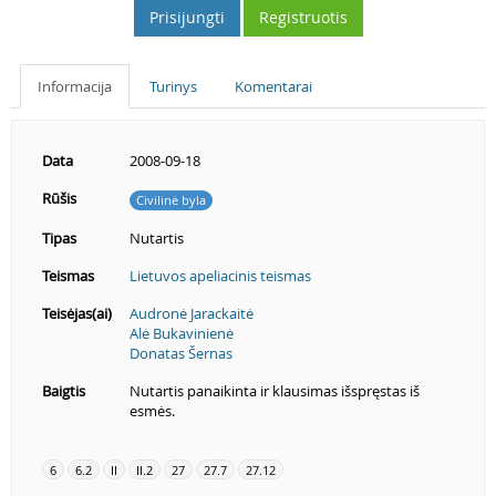
Prisijungti
Registruotis
Informacija
Turinys
Komentarai
Data
2008-09-18
Rūšis
Civilinė byla
Tipas
Nutartis
Teismas
Lietuvos apeliacinis teismas
Teisėjas(ai)
Audronė Jarackaitė
Alė Bukavinienė
Donatas Šernas
Baigtis
Nutartis panaikinta ir klausimas išspręstas iš
esmės.
6
6.2
II
II.2
27
27.7
27.12