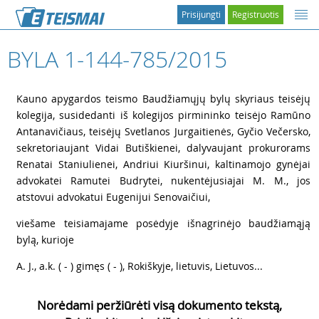
Prisijungti
Registruotis
BYLA 1-144-785/2015
1
Kauno apygardos teismo Baudžiamųjų bylų skyriaus teisėjų
kolegija, susidedanti iš kolegijos pirmininko teisėjo Ramūno
Antanavičiaus, teisėjų Svetlanos Jurgaitienės, Gyčio Večersko,
sekretoriaujant Vidai Butiškienei, dalyvaujant prokurorams
Renatai Staniulienei, Andriui Kiuršinui, kaltinamojo gynėjai
advokatei Ramutei Budrytei, nukentėjusiajai M. M., jos
atstovui advokatui Eugenijui Senovaičiui,
2
viešame teisiamajame posėdyje išnagrinėjo baudžiamąją
bylą, kurioje
3
A. J., a.k. ( - ) gimęs ( - ), Rokiškyje, lietuvis, Lietuvos...
Norėdami peržiūrėti visą dokumento tekstą,