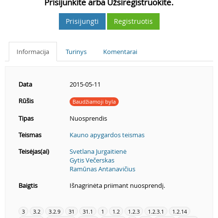
Prisijunkite arba Užsiregistruokite.
Prisijungti
Registruotis
Informacija
Turinys
Komentarai
Data
2015-05-11
Rūšis
Baudžiamoji byla
Tipas
Nuosprendis
Teismas
Kauno apygardos teismas
Teisėjas(ai)
Svetlana Jurgaitienė
Gytis Večerskas
Ramūnas Antanavičius
Baigtis
Išnagrinėta priimant nuosprendį.
3
3.2
3.2.9
31
31.1
1
1.2
1.2.3
1.2.3.1
1.2.14