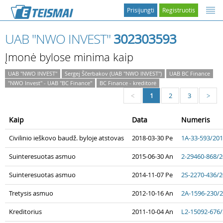
Prisijungti
Registruotis
UAB "NWO INVEST"
302303593
Įmonė bylose minima kaip
UAB "NWO INVEST"
Sergej Ščerbakov (UAB "NWO INVEST")
UAB BC Finance
"NWO Invest" - UAB "BC Finance"
BC Finance - kreditorė
1
2
3
<
>
Kaip
Data
Numeris
Civilinio ieškovo baudž. byloje atstovas
2018-03-30 Pe
1A-33-593/20
Suinteresuotas asmuo
2015-06-30 An
2-29460-868/
Suinteresuotas asmuo
2014-11-07 Pe
2S-2270-436/
Tretysis asmuo
2012-10-16 An
2A-1596-230/
Kreditorius
2011-10-04 An
L2-15092-676