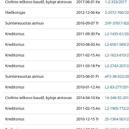
Civilinio ieškovo baudž. byloje atstovas
2017-06-01 Ke
1-2-333/2017
Išieškotojas
2012-12-06 Ke
2-2572-760/2
Suinteresuotas asmuo
2016-09-07 Tr
2VP-37617-82
Kreditorius
2011-09-30 Pe
L2-1435-61/2
Kreditorius
2010-08-03 An
L2-6561-569/
Kreditorius
2011-02-15 An
L2-1623-810/
Kreditorius
2011-03-18 Pe
L2-2743-207/
Suinteresuotas asmuo
2015-06-01 Pi
eP2-38-922/2
Kreditorius
2010-01-12 An
L2-83-277/201
Civilinio ieškovo baudž. byloje atstovas
2014-04-10 Ke
1A-346-92-201
Kreditorius
2011-02-15 An
L2-1905-772/
Kreditorius
2010-12-15 Tr
2S-1364-567/