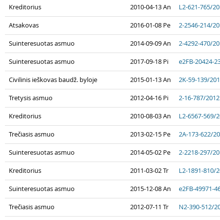
Kreditorius
2010-04-13 An
L2-621-765/2
Atsakovas
2016-01-08 Pe
2-2546-214/2
Suinteresuotas asmuo
2014-09-09 An
2-4292-470/2
Suinteresuotas asmuo
2017-09-18 Pi
e2FB-20424-2
Civilinis ieškovas baudž. byloje
2015-01-13 An
2K-59-139/20
Tretysis asmuo
2012-04-16 Pi
2-16-787/2012
Kreditorius
2010-08-03 An
L2-6567-569/
Trečiasis asmuo
2013-02-15 Pe
2A-173-622/2
Suinteresuotas asmuo
2014-05-02 Pe
2-2218-297/2
Kreditorius
2011-03-02 Tr
L2-1891-810/
Suinteresuotas asmuo
2015-12-08 An
e2FB-49971-4
Trečiasis asmuo
2012-07-11 Tr
N2-390-512/2