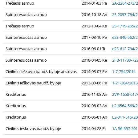
Trečiasis asmuo
2014-01-03 Pe
2A-2264-273/
Suinteresuotas asmuo
2016-10-18 An
2S-2097-794/
Trečiasis asmuo
2012-10-04 Ke
2S-1719-265/
Suinteresuotas asmuo
2017-03-10 Pe
e2S-340-562/
Suinteresuotas asmuo
2016-06-01 Tr
e2S-612-794/
Suinteresuotas asmuo
2018-04-05 Ke
2FB-11739-72
Civilinio ieškovo baudž. byloje atstovas
2014-03-07 Pe
1-7-754/2014
Civilinis ieškovas baudž. byloje
2013-09-06 Pe
1-21-204/2013
Kreditorius
2016-11-08 An
2VP-1658-617
Kreditorius
2010-08-03 An
L2-6564-569/
Kreditorius
2010-06-01 An
L2-911-515/2
Civilinis ieškovas baudž. byloje
2014-04-28 Pi
1A-56-557-201