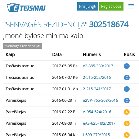
Prisijungti
Registruotis
"SENVAGĖS REZIDENCIJA"
302518674
Įmonė bylose minima kaip
"Senvagės rezidencija"
Kaip
Data
Numeris
Rūšis
Trečiasis asmuo
2017-05-05 Pe
e2-885-330/2017
C
Trečiasis asmuo
2016-07-07 Ke
2-515-252/2016
C
Trečiasis asmuo
2017-01-31 An
2-215-241/2017
C
Pareiškėjas
2016-06-29 Tr
e2VP-765-368/2016
C
Pareiškėjas
2016-02-22 Pi
A-954-624/2016
A
Pareiškėjas
2017-08-09 Tr
eAS-625-492/2017
A
Pareiškėjas
2015-06-04 Ke
I-699-279/2015
A