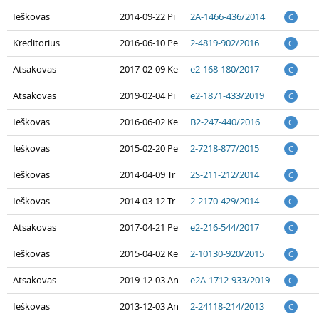
Ieškovas
2014-09-22 Pi
2A-1466-436/2014
C
Kreditorius
2016-06-10 Pe
2-4819-902/2016
C
Atsakovas
2017-02-09 Ke
e2-168-180/2017
C
Atsakovas
2019-02-04 Pi
e2-1871-433/2019
C
Ieškovas
2016-06-02 Ke
B2-247-440/2016
C
Ieškovas
2015-02-20 Pe
2-7218-877/2015
C
Ieškovas
2014-04-09 Tr
2S-211-212/2014
C
Ieškovas
2014-03-12 Tr
2-2170-429/2014
C
Atsakovas
2017-04-21 Pe
e2-216-544/2017
C
Ieškovas
2015-04-02 Ke
2-10130-920/2015
C
Atsakovas
2019-12-03 An
e2A-1712-933/2019
C
Ieškovas
2013-12-03 An
2-24118-214/2013
C