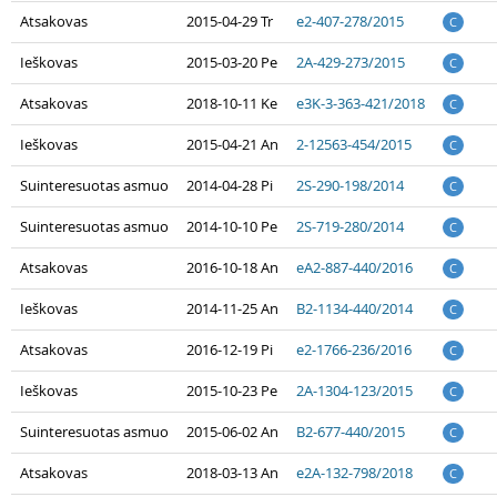
Atsakovas
2015-04-29 Tr
e2-407-278/2015
C
Ieškovas
2015-03-20 Pe
2A-429-273/2015
C
Atsakovas
2018-10-11 Ke
e3K-3-363-421/2018
C
Ieškovas
2015-04-21 An
2-12563-454/2015
C
Suinteresuotas asmuo
2014-04-28 Pi
2S-290-198/2014
C
Suinteresuotas asmuo
2014-10-10 Pe
2S-719-280/2014
C
Atsakovas
2016-10-18 An
eA2-887-440/2016
C
Ieškovas
2014-11-25 An
B2-1134-440/2014
C
Atsakovas
2016-12-19 Pi
e2-1766-236/2016
C
Ieškovas
2015-10-23 Pe
2A-1304-123/2015
C
Suinteresuotas asmuo
2015-06-02 An
B2-677-440/2015
C
Atsakovas
2018-03-13 An
e2A-132-798/2018
C