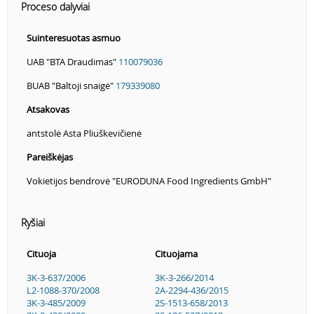
Proceso dalyviai
Suinteresuotas asmuo
UAB "BTA Draudimas"
110079036
BUAB "Baltoji snaigė"
179339080
Atsakovas
antstolė Asta Pliuškevičienė
Pareiškėjas
Vokietijos bendrovė "EURODUNA Food Ingredients GmbH"
Ryšiai
Cituoja
Cituojama
3K-3-637/2006
3K-3-266/2014
L2-1088-370/2008
2A-2294-436/2015
3K-3-485/2009
2S-1513-658/2013