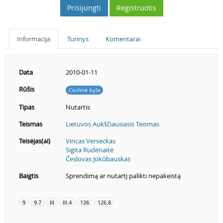
Prisijungti
Registruotis
Informacija
Turinys
Komentarai
Data
2010-01-11
Rūšis
Civilinė byla
Tipas
Nutartis
Teismas
Lietuvos Aukščiausiasis Teismas
Teisėjas(ai)
Vincas Verseckas
Sigita Rudėnaitė
Česlovas Jokūbauskas
Baigtis
Sprendimą ar nutartį palikti nepakeistą
9
9.7
III
III.4
126
126.8