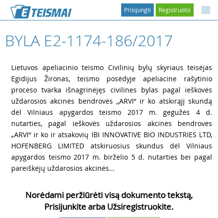
Prisijungti
Registruotis
BYLA E2-1174-186/2017
1
Lietuvos apeliacinio teismo Civilinių bylų skyriaus teisėjas
Egidijus Žironas, teismo posėdyje apeliacine rašytinio
proceso tvarka išnagrinėjęs civilines bylas pagal ieškovės
uždarosios akcinės bendrovės ,,ARVI“ ir ko atskirąjį skundą
dėl Vilniaus apygardos teismo 2017 m. gegužės 4 d.
nutarties, pagal ieškovės uždarosios akcinės bendrovės
„ARVI“ ir ko ir atsakovių IBI INNOVATIVE BIO INDUSTRIES LTD,
HOFENBERG LIMITED atskiruosius skundus dėl Vilniaus
apygardos teismo 2017 m. birželio 5 d. nutarties bei pagal
pareiškėjų uždarosios akcinės...
Norėdami peržiūrėti visą dokumento tekstą,
Prisijunkite arba Užsiregistruokite.