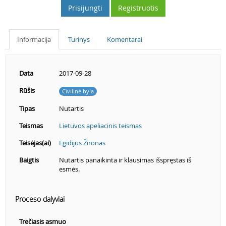
Prisijungti
Registruotis
Informacija
Turinys
Komentarai
Data
2017-09-28
Rūšis
Civilinė byla
Tipas
Nutartis
Teismas
Lietuvos apeliacinis teismas
Teisėjas(ai)
Egidijus Žironas
Baigtis
Nutartis panaikinta ir klausimas išspręstas iš
esmės.
Proceso dalyviai
Trečiasis asmuo