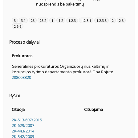
nuosprendis be pakeitimų
3
3.1
26
26.2
1
1.2
1.2.3
1.2.3.1
1.2.3.5
2
2.6
2.6.9
Proceso dalyviai
Prokuroras
Generalinės prokuratūros Organizuorų nusikaltimų ir
korupcijos tyrimo departamento prokurorė Ona Rojutė
288603320
Ryšiai
Cituoja
Cituojama
2K-513-697/2015
2K-629/2007
2K-443/2014
2K-342/2009