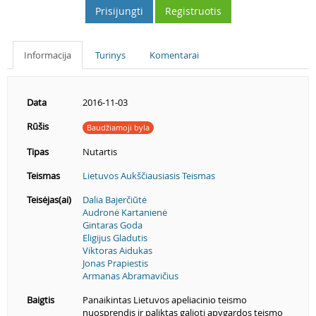
Prisijungti
Registruotis
Informacija
Turinys
Komentarai
Data
2016-11-03
Rūšis
Baudžiamoji byla
Tipas
Nutartis
Teismas
Lietuvos Aukščiausiasis Teismas
Teisėjas(ai)
Dalia Bajerčiūtė
Audronė Kartanienė
Gintaras Goda
Eligijus Gladutis
Viktoras Aidukas
Jonas Prapiestis
Armanas Abramavičius
Baigtis
Panaikintas Lietuvos apeliacinio teismo
nuosprendis ir paliktas galioti apygardos teismo