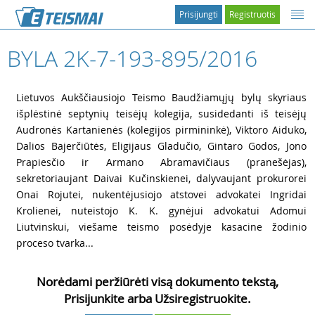
Prisijungti
Registruotis
BYLA 2K-7-193-895/2016
1
Lietuvos Aukščiausiojo Teismo Baudžiamųjų bylų skyriaus
išplėstinė septynių teisėjų kolegija, susidedanti iš teisėjų
Audronės Kartanienės (kolegijos pirmininkė), Viktoro Aiduko,
Dalios Bajerčiūtės, Eligijaus Gladučio, Gintaro Godos, Jono
Prapiesčio ir Armano Abramavičiaus (pranešėjas),
sekretoriaujant Daivai Kučinskienei, dalyvaujant prokurorei
Onai Rojutei, nukentėjusiojo atstovei advokatei Ingridai
Krolienei, nuteistojo K. K. gynėjui advokatui Adomui
Liutvinskui, viešame teismo posėdyje kasacine žodinio
proceso tvarka...
Norėdami peržiūrėti visą dokumento tekstą,
Prisijunkite arba Užsiregistruokite.