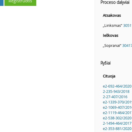
Registruotis
Proceso dalyviai
Atsakovas
„Linksmas“
3051
Ieškovas
„Sopranai“
3041
Ryšiai
Cituoja
e2-692-464/2020
2-235-943/2018
2-27-407/2016
e2-1339-370/201
e2-1069-407/201
e2-1119-464/201
e2-538-302/2020
2-1494-464/2017
e2-353-881/2020