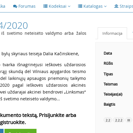
ška
Forumas
Kodeksai
Katalogas
Straip
4/2020
 iš svetimo neteisėto valdymo arba žalos
Informacija
Data
ų bylų skyriaus teisėja Dalia Kačinskienė,
Rūšis
 tvarka išnagrinėjusi ieškovės uždarosios
irąjį skundą dėl Vilniaus apygardos teismo
Tipas
 dėl laikinųjų apsaugos priemonių taikymo
Teismas
5/2020 pagal ieškovės uždarosios akcinės
ovei uždarajai akcinei bendrovei „Linksmas“
Teisėjas(ai)
iš svetimo neteisėto valdymo...
Baigtis
kumento tekstą, Prisijunkite arba
2.2
2.2.2
III
gistruokite.