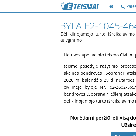
Paie
BYLA E2-1045-46
Dėl
kilnojamojo turto išreikalavimo
atlyginimo
1
Lietuvos apeliacinio teismo Civilini
2
teismo posėdyje rašytinio proceso
akcinės bendrovės „Sopranai“ atsk
2020 m. balandžio 29 d. nutarties
civilinėje byloje Nr. e2-2602-56
bendrovės „Sopranai“ ieškinį atsak
dėl kilnojamojo turto išreikalavimo 
Norėdami peržiūrėti visą do
Užsire