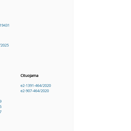
19431
72025
Cituojama
e2-1391-464/2020
e2-907-464/2020
9
6
7