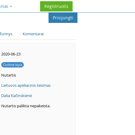
sniai
Registruotis
Prisijungti
Turinys
Komentarai
2020-06-23
Civilinė byla
Nutartis
Lietuvos apeliacinis teismas
Dalia Kačinskienė
Nutartis palikta nepakeista.