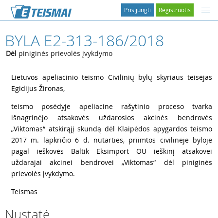
Prisijungti
Registruotis
BYLA E2-313-186/2018
Dėl
piniginės prievolės įvykdymo
1
Lietuvos apeliacinio teismo Civilinių bylų skyriaus teisėjas
Egidijus Žironas,
2
teismo posėdyje apeliacine rašytinio proceso tvarka
išnagrinėjo atsakovės uždarosios akcinės bendrovės
„Viktomas“ atskirąjį skundą dėl Klaipėdos apygardos teismo
2017 m. lapkričio 6 d. nutarties, priimtos civilinėje byloje
pagal ieškovės Baltik Eksimport OU ieškinį atsakovei
uždarajai akcinei bendrovei „Viktomas“ dėl piniginės
prievolės įvykdymo.
3
Teismas
Nustatė