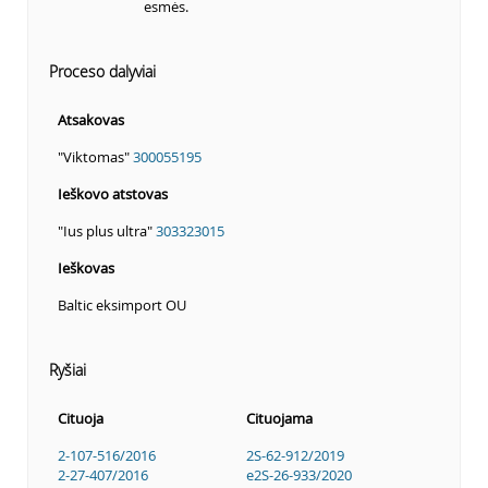
esmės.
Proceso dalyviai
Atsakovas
"Viktomas"
300055195
Ieškovo atstovas
"Ius plus ultra"
303323015
Ieškovas
Baltic eksimport OU
Ryšiai
Cituoja
Cituojama
2-107-516/2016
2S-62-912/2019
2-27-407/2016
e2S-26-933/2020