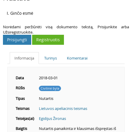
4
I. Ginčo esmė
Norėdami peržiūrėti visą dokumento tekstą, Prisijunkite arba
Užsiregistruokite.
Prisijungti
Registruotis
Informacija
Turinys
Komentarai
Data
2018-03-01
Rūšis
Civilinė byla
Tipas
Nutartis
Teismas
Lietuvos apeliacinis teismas
Teisėjas(ai)
Egidijus Žironas
Baigtis
Nutartis panaikinta ir klausimas išspręstas iš