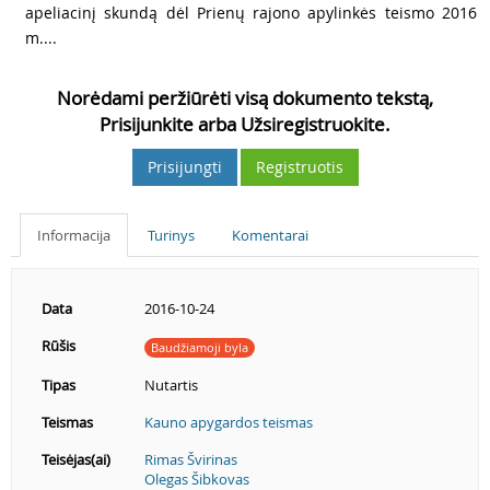
apeliacinį skundą dėl Prienų rajono apylinkės teismo 2016
m....
Norėdami peržiūrėti visą dokumento tekstą,
Prisijunkite arba Užsiregistruokite.
Prisijungti
Registruotis
Informacija
Turinys
Komentarai
Data
2016-10-24
Rūšis
Baudžiamoji byla
Tipas
Nutartis
Teismas
Kauno apygardos teismas
Teisėjas(ai)
Rimas Švirinas
Olegas Šibkovas