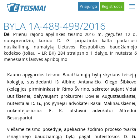
Prisijungti
Registruotis
BYLA 1A-488-498/2016
Dėl
Prienų rajono apylinkės teismo 2016 m. gegužės 12 d.
nuosprendžio, kuriuo D. G. pripažinta kalta padariusi
nusikaltimą, numatytą Lietuvos Respublikos baudžiamojo
kodekso (toliau – LR BK) 284 straipsnio 1 dalyje, ir nuteista 6
mėnesiams laisvės apribojimo
1
Kauno apygardos teismo Baudžiamųjų bylų skyriaus teisėjų
kolegija, susidedanti iš Albino Antanaičio, Olego Šibkovo
(kolegijos pirmininkas) ir Rimo Švirino, sekretoriaujant Vidai
Butiškienei, dalyvaujant prokurorei Dovilei Augustauskaitei,
nuteistajai D. G., jos gynėjai advokatei Rasai Malinauskienei,
nukentėjusiosios E. K. atstovui advokatui Alfredui
Besuspariui
2
viešame teismo posėdyje, apeliacine žodinio proceso tvarka
išnagrinėjo baudžiamąją bylą pagal nuteistosios D. G.