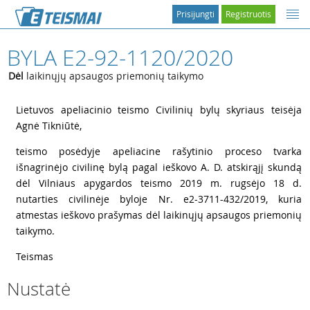
Prisijungti
Registruotis
BYLA E2-92-1120/2020
Dėl
laikinųjų apsaugos priemonių taikymo
1
Lietuvos apeliacinio teismo Civilinių bylų skyriaus teisėja
Agnė Tikniūtė,
2
teismo posėdyje apeliacine rašytinio proceso tvarka
išnagrinėjo civilinę bylą pagal ieškovo A. D. atskirąjį skundą
dėl Vilniaus apygardos teismo 2019 m. rugsėjo 18 d.
nutarties civilinėje byloje Nr. e2-3711-432/2019, kuria
atmestas ieškovo prašymas dėl laikinųjų apsaugos priemonių
taikymo.
3
Teismas
Nustatė