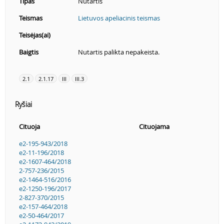
Tipas
Nutartis
Teismas
Lietuvos apeliacinis teismas
Teisėjas(ai)
Baigtis
Nutartis palikta nepakeista.
2.1
2.1.17
III
III.3
Ryšiai
Cituoja
Cituojama
e2-195-943/2018
e2-11-196/2018
e2-1607-464/2018
2-757-236/2015
e2-1464-516/2016
e2-1250-196/2017
2-827-370/2015
e2-157-464/2018
e2-50-464/2017