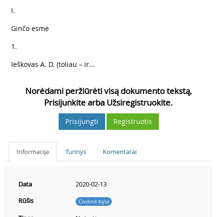
4
I.
5
Ginčo esmė
6
1.
7
Ieškovas A. D. (toliau – ir...
Norėdami peržiūrėti visą dokumento tekstą,
Prisijunkite arba Užsiregistruokite.
Prisijungti
Registruotis
Informacija
Turinys
Komentarai
Data
2020-02-13
Rūšis
Civilinė byla