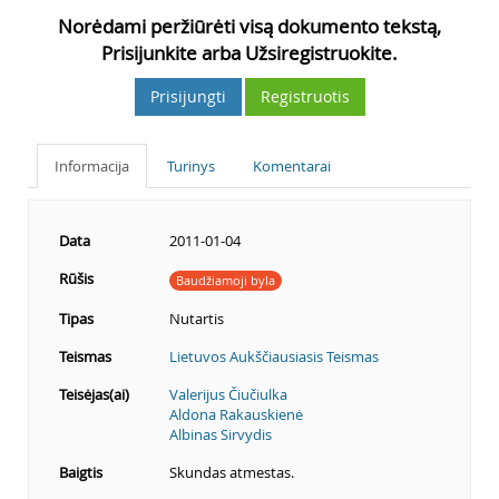
Norėdami peržiūrėti visą dokumento tekstą,
Prisijunkite arba Užsiregistruokite.
Prisijungti
Registruotis
Informacija
Turinys
Komentarai
Data
2011-01-04
Rūšis
Baudžiamoji byla
Tipas
Nutartis
Teismas
Lietuvos Aukščiausiasis Teismas
Teisėjas(ai)
Valerijus Čiučiulka
Aldona Rakauskienė
Albinas Sirvydis
Baigtis
Skundas atmestas.