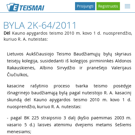
Prisijungti
Registruotis
BYLA 2K-64/2011
Dėl
Kauno apygardos teismo 2010 m. kovo 1 d. nuosprendžio,
kuriuo R. A. nuteistas:
1
Lietuvos Aukščiausiojo Teismo Baudžiamųjų bylų skyriaus
teisėjų kolegija, susidedanti iš kolegijos pirmininkės Aldonos
Rakauskienės, Albino Sirvydžio ir pranešėjo Valerijaus
Čiučiulkos,
2
kasacine rašytinio proceso tvarka teismo posėdyje
išnagrinėjo baudžiamąją bylą pagal nuteistojo R. A. kasacinį
skundą dėl Kauno apygardos teismo 2010 m. kovo 1 d.
nuosprendžio, kuriuo R. A. nuteistas:
3
- pagal BK 225 straipsnio 3 dalį (kyšio paėmimas 2003 m.
vasario 5 d.) laisvės atėmimu dvejiems metams šešiems
mėnesiams;