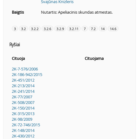
Svajūnas Knizleris
Baigtis
Nutartis: Apeliacinis skundas atmestas.
3
3.2
3.2.2
3.2.6
3.2.9
3.2.11
7
7.2
14
14.6
Ryšiai
Cituoja
Cituojama
2K-7-576/2006
2K-186-942/2015
2K-451/2012
2K-213/2014
2K-241/2014
2K-77/2007
2K-508/2007
2K-150/2014
2K-315/2013
2K-98/2009
2K-72-746/2015
2K-148/2014
2K-430/2012