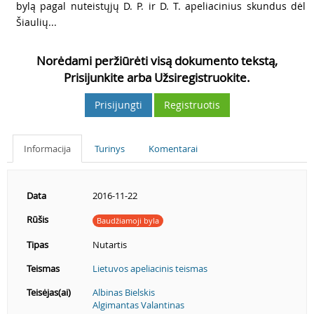
bylą pagal nuteistųjų D. P. ir D. T. apeliacinius skundus dėl
Šiaulių...
Norėdami peržiūrėti visą dokumento tekstą,
Prisijunkite arba Užsiregistruokite.
Prisijungti
Registruotis
Informacija
Turinys
Komentarai
Data
2016-11-22
Rūšis
Baudžiamoji byla
Tipas
Nutartis
Teismas
Lietuvos apeliacinis teismas
Teisėjas(ai)
Albinas Bielskis
Algimantas Valantinas