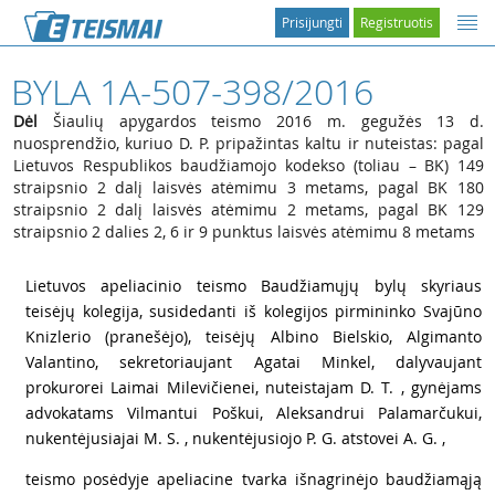
Prisijungti
Registruotis
BYLA 1A-507-398/2016
Dėl
Šiaulių apygardos teismo 2016 m. gegužės 13 d.
nuosprendžio, kuriuo D. P. pripažintas kaltu ir nuteistas: pagal
Lietuvos Respublikos baudžiamojo kodekso (toliau – BK) 149
straipsnio 2 dalį laisvės atėmimu 3 metams, pagal BK 180
straipsnio 2 dalį laisvės atėmimu 2 metams, pagal BK 129
straipsnio 2 dalies 2, 6 ir 9 punktus laisvės atėmimu 8 metams
1
Lietuvos apeliacinio teismo Baudžiamųjų bylų skyriaus
teisėjų kolegija, susidedanti iš kolegijos pirmininko Svajūno
Knizlerio (pranešėjo), teisėjų Albino Bielskio, Algimanto
Valantino, sekretoriaujant Agatai Minkel, dalyvaujant
prokurorei Laimai Milevičienei, nuteistajam D. T. , gynėjams
advokatams Vilmantui Poškui, Aleksandrui Palamarčukui,
nukentėjusiajai M. S. , nukentėjusiojo P. G. atstovei A. G. ,
2
teismo posėdyje apeliacine tvarka išnagrinėjo baudžiamąją