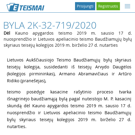
Prisijungti
Registruotis
BYLA 2K-32-719/2020
Dėl
Kauno apygardos teismo 2019 m. sausio 17 d.
nuosprendžio ir Lietuvos apeliacinio teismo Baudžiamųjų bylų
skyriaus teisėjų kolegijos 2019 m. birželio 27 d. nutarties
1
Lietuvos Aukščiausiojo Teismo Baudžiamųjų bylų skyriaus
teisėjų kolegija, susidedanti iš teisėjų Arvydo Daugėlos
(kolegijos pirmininkas), Armano Abramavičiaus ir Artūro
Ridiko (pranešėjas),
2
teismo posėdyje kasacine rašytinio proceso tvarka
išnagrinėjo baudžiamąją bylą pagal nuteistojo M. P. kasacinį
skundą dėl Kauno apygardos teismo 2019 m. sausio 17 d.
nuosprendžio ir Lietuvos apeliacinio teismo Baudžiamųjų
bylų skyriaus teisėjų kolegijos 2019 m. birželio 27 d.
nutarties.