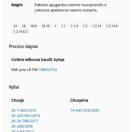
Baigtis
Pakeisti apygardos teismo nuosprendis ir
Lietuvos apeliacinio teismo nutartis.
14
18
18.8
18.10
1
1.1
1.1.9
1.2
1.2.14
1.2.14.6
1.2.14.6.2
Proceso dalyviai
Civilinis ieškovas baudž. byloje
VMI prie LR FM
188659752
Ryšiai
Cituoja
Cituojama
2K-7-402/2010
1A-445-929/2020
2K-243-942/2016
2K-26-788/2017
2K-208/2008
2K-7-84/2012