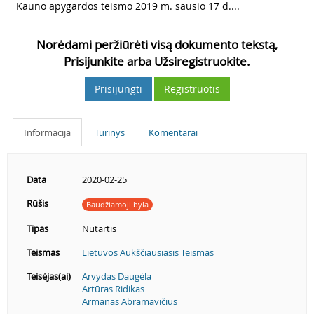
3
Kauno apygardos teismo 2019 m. sausio 17 d....
Norėdami peržiūrėti visą dokumento tekstą,
Prisijunkite arba Užsiregistruokite.
Prisijungti
Registruotis
Informacija
Turinys
Komentarai
Data
2020-02-25
Rūšis
Baudžiamoji byla
Tipas
Nutartis
Teismas
Lietuvos Aukščiausiasis Teismas
Teisėjas(ai)
Arvydas Daugėla
Artūras Ridikas
Armanas Abramavičius