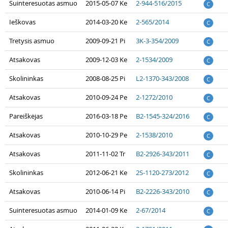
Suinteresuotas asmuo
2015-05-07 Ke
2-944-516/2015
C
Ieškovas
2014-03-20 Ke
2-565/2014
C
Tretysis asmuo
2009-09-21 Pi
3K-3-354/2009
C
Atsakovas
2009-12-03 Ke
2-1534/2009
C
Skolininkas
2008-08-25 Pi
L2-1370-343/2008
C
Atsakovas
2010-09-24 Pe
2-1272/2010
C
Pareiškėjas
2016-03-18 Pe
B2-1545-324/2016
C
Atsakovas
2010-10-29 Pe
2-1538/2010
C
Atsakovas
2011-11-02 Tr
B2-2926-343/2011
C
Skolininkas
2012-06-21 Ke
2S-1120-273/2012
C
Atsakovas
2010-06-14 Pi
B2-2226-343/2010
C
Suinteresuotas asmuo
2014-01-09 Ke
2-67/2014
C