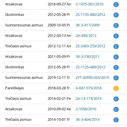
Atsakovas
2016-09-27 An
2-1475-381/2016
C
Skolininkas
2012-05-28 Pi
2S-1135-480/2012
C
Suinteresuotas asmuo
2009-10-05 Pi
3K-3-417/2009
C
Atsakovas
2012-03-13 An
2A-490/2012
C
Trečiasis asmuo
2012-12-11 An
2S-2483-259/2012
C
Atsakovas
2011-05-09 Pi
3K-3-230/2011
C
Skolininkas
2012-05-28 Pi
2S-1135-480/2012
C
Suinteresuotas asmuo
2019-12-11 Tr
2YT-26950-454/2019
C
Pareiškėjas
2018-03-28 Tr
A-687-575/2018
A
Trečiasis asmuo
2014-02-21 Pe
2A-13-173/2014
C
Atsakovas
2010-09-02 Ke
2-1056/2010
C
Trečiasis asmuo
2014-10-01 Tr
3K-3-404/2014
C