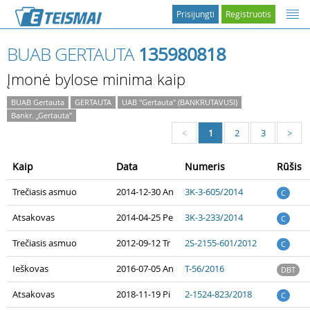
Prisijungti
Registruotis
BUAB GERTAUTA
135980818
Įmonė bylose minima kaip
BUAB Gertauta
GERTAUTA
UAB "Gertauta" (BANKRUTAVUSI)
Bankr. „Gertauta"
1
2
3
<
>
Kaip
Data
Numeris
Rūšis
Trečiasis asmuo
2014-12-30 An
3K-3-605/2014
C
Atsakovas
2014-04-25 Pe
3K-3-233/2014
C
Trečiasis asmuo
2012-09-12 Tr
2S-2155-601/2012
C
Ieškovas
2016-07-05 An
T-56/2016
DBT
Atsakovas
2018-11-19 Pi
2-1524-823/2018
C