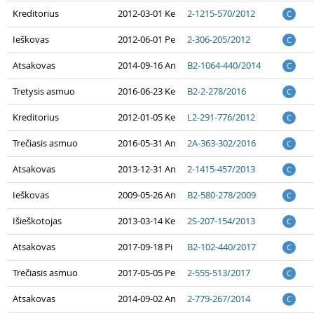
Kreditorius
2012-03-01 Ke
2-1215-570/2012
C
Ieškovas
2012-06-01 Pe
2-306-205/2012
C
Atsakovas
2014-09-16 An
B2-1064-440/2014
C
Tretysis asmuo
2016-06-23 Ke
B2-2-278/2016
C
Kreditorius
2012-01-05 Ke
L2-291-776/2012
C
Trečiasis asmuo
2016-05-31 An
2A-363-302/2016
C
Atsakovas
2013-12-31 An
2-1415-457/2013
C
Ieškovas
2009-05-26 An
B2-580-278/2009
C
Išieškotojas
2013-03-14 Ke
2S-207-154/2013
C
Atsakovas
2017-09-18 Pi
B2-102-440/2017
C
Trečiasis asmuo
2017-05-05 Pe
2-555-513/2017
C
Atsakovas
2014-09-02 An
2-779-267/2014
C