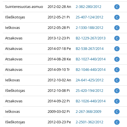
Suinteresuotas asmuo
2012-02-28 An
2-382-280/2012
C
Išieškotojas
2012-05-21 Pi
2S-407-124/2012
C
Ieškovas
2012-05-28 Pi
2-1330-188/2012
C
Atsakovas
2013-12-23 Pi
B2-1229-267/2013
C
Atsakovas
2014-07-18 Pe
B2-538-267/2014
C
Atsakovas
2014-08-28 Ke
B2-1027-440/2014
C
Atsakovas
2014-09-10 Tr
B2-1046-440/2014
C
Ieškovas
2012-10-02 An
2A-641-425/2012
C
Išieškotojas
2012-10-08 Pi
2S-420-194/2012
C
Atsakovas
2014-09-22 Pi
B2-1026-440/2014
C
Ieškovas
2009-03-02 Pi
2-267-368/2009
C
Išieškotojas
2012-03-23 Pe
2-2501-362/2012
C