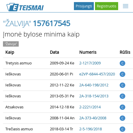
Prisijungti
Registruotis
"ŽALVIJA"
157617545
Įmonė bylose minima kaip
"Žalvija"
Kaip
Data
Numeris
Rūšis
Tretysis asmuo
2009-09-24 Ke
2-1217/2009
C
Ieškovas
2020-06-01 Pi
e2VP-6844-457/2020
C
Ieškovas
2012-11-22 Ke
2A-640-198/2012
C
Ieškovas
2013-05-31 Pe
2A-318-154/2013
C
Atsakovas
2014-12-18 Ke
2-2221/2014
C
Ieškovas
2008-11-04 An
2A-373-40/2008
C
Trečiasis asmuo
2018-03-14 Tr
2-5-196/2018
C