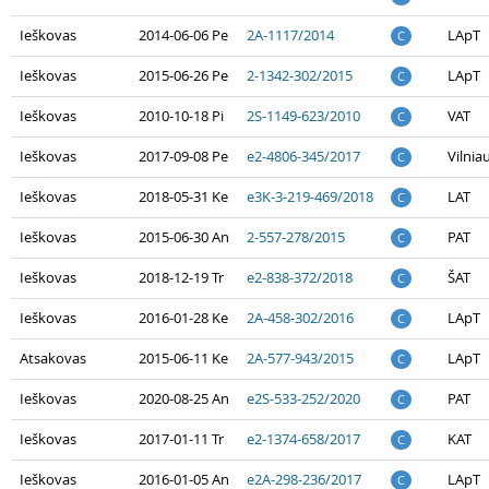
Ieškovas
2014-06-06 Pe
2A-1117/2014
LApT
C
Ieškovas
2015-06-26 Pe
2-1342-302/2015
LApT
C
Ieškovas
2010-10-18 Pi
2S-1149-623/2010
VAT
C
Ieškovas
2017-09-08 Pe
e2-4806-345/2017
Vilnia
C
Ieškovas
2018-05-31 Ke
e3K-3-219-469/2018
LAT
C
Ieškovas
2015-06-30 An
2-557-278/2015
PAT
C
Ieškovas
2018-12-19 Tr
e2-838-372/2018
ŠAT
C
Ieškovas
2016-01-28 Ke
2A-458-302/2016
LApT
C
Atsakovas
2015-06-11 Ke
2A-577-943/2015
LApT
C
Ieškovas
2020-08-25 An
e2S-533-252/2020
PAT
C
Ieškovas
2017-01-11 Tr
e2-1374-658/2017
KAT
C
Ieškovas
2016-01-05 An
e2A-298-236/2017
LApT
C