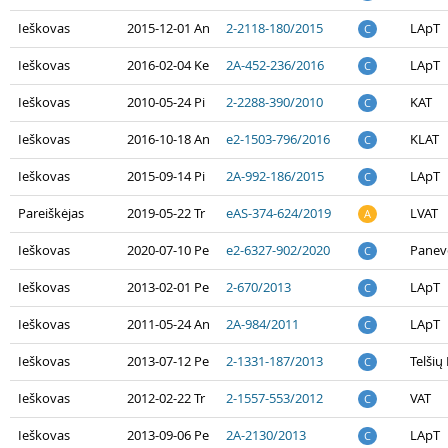
Ieškovas
2015-12-01 An
2-2118-180/2015
LApT
C
Ieškovas
2016-02-04 Ke
2A-452-236/2016
LApT
C
Ieškovas
2010-05-24 Pi
2-2288-390/2010
KAT
C
Ieškovas
2016-10-18 An
e2-1503-796/2016
KLAT
C
Ieškovas
2015-09-14 Pi
2A-992-186/2015
LApT
C
Pareiškėjas
2019-05-22 Tr
eAS-374-624/2019
LVAT
A
Ieškovas
2020-07-10 Pe
e2-6327-902/2020
Panevė
C
Ieškovas
2013-02-01 Pe
2-670/2013
LApT
C
Ieškovas
2011-05-24 An
2A-984/2011
LApT
C
Ieškovas
2013-07-12 Pe
2-1331-187/2013
Telšių
C
Ieškovas
2012-02-22 Tr
2-1557-553/2012
VAT
C
Ieškovas
2013-09-06 Pe
2A-2130/2013
LApT
C