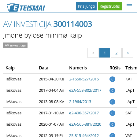
Prisijungti
Registruotis
AV INVESTICIJA
300114003
Įmonė bylose minima kaip
AV investicija
1
2
<
>
Kaip
Data
Numeris
Rūšis
Teis
Ieškovas
2015-04-30 Ke
2-1650-527/2015
KAT
C
Ieškovas
2017-04-04 An
e2A-558-302/2017
LApT
C
Ieškovas
2013-08-08 Ke
2-1964/2013
LApT
C
Ieškovas
2017-01-10 An
e2-406-357/2017
ŠAT
C
Ieškovas
2020-01-07 An
e2A-565-381/2020
LApT
C
Ieškovas
2012-03-19 Pi
2S-815-464/2012
VAT
C