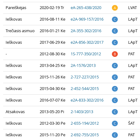
Pareiškėjas
2020-02-19 Tr
eA-265-438/2020
LVAT
A
Ieškovas
2016-08-11 Ke
e2A-969-157/2016
LApT
C
Trečiasis asmuo
2016-01-21 Ke
2A-355-302/2016
LApT
C
Ieškovas
2017-06-29 Ke
e2A-856-302/2017
LApT
C
-
2012-08-30 Ke
1S-777-350/2012
PAT
B
Ieškovas
2013-04-25 Ke
2A-1576/2013
LApT
C
Ieškovas
2015-11-26 Ke
2-727-227/2015
PAT
C
Ieškovas
2015-04-30 Ke
2-452-544/2015
PAT
C
Ieškovas
2016-07-07 Ke
e2A-833-302/2016
LApT
C
Atsakovas
2013-05-20 Pi
2-1403/2013
LApT
C
Ieškovas
2012-03-30 Pe
2-655-194/2012
ŠAT
C
Ieškovas
2015-11-20 Pe
2-692-755/2015
PAT
C