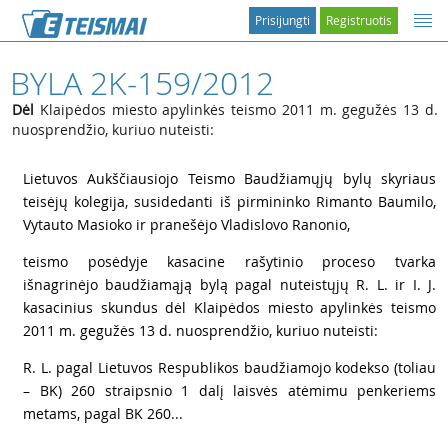
Prisijungti
Registruotis
BYLA 2K-159/2012
Dėl
Klaipėdos miesto apylinkės teismo 2011 m. gegužės 13 d.
nuosprendžio, kuriuo nuteisti:
1
Lietuvos Aukščiausiojo Teismo Baudžiamųjų bylų skyriaus
teisėjų kolegija, susidedanti iš pirmininko Rimanto Baumilo,
Vytauto Masioko ir pranešėjo Vladislovo Ranonio,
2
teismo posėdyje kasacine rašytinio proceso tvarka
išnagrinėjo baudžiamąją bylą pagal nuteistųjų R. L. ir I. J.
kasacinius skundus dėl Klaipėdos miesto apylinkės teismo
2011 m. gegužės 13 d. nuosprendžio, kuriuo nuteisti:
3
R. L. pagal Lietuvos Respublikos baudžiamojo kodekso (toliau
– BK) 260 straipsnio 1 dalį laisvės atėmimu penkeriems
metams, pagal BK 260...