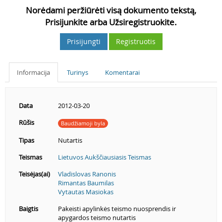
Norėdami peržiūrėti visą dokumento tekstą,
Prisijunkite arba Užsiregistruokite.
Prisijungti
Registruotis
Informacija
Turinys
Komentarai
Data
2012-03-20
Rūšis
Baudžiamoji byla
Tipas
Nutartis
Teismas
Lietuvos Aukščiausiasis Teismas
Teisėjas(ai)
Vladislovas Ranonis
Rimantas Baumilas
Vytautas Masiokas
Baigtis
Pakeisti apylinkės teismo nuosprendis ir
apygardos teismo nutartis