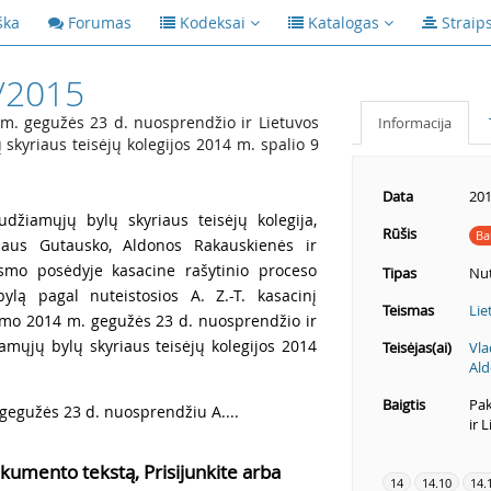
ška
Forumas
Kodeksai
Katalogas
Straip
/2015
m. gegužės 23 d. nuosprendžio ir Lietuvos
Informacija
skyriaus teisėjų kolegijos 2014 m. spalio 9
Data
201
udžiamųjų bylų skyriaus teisėjų kolegija,
Rūšis
Ba
ijaus Gutausko, Aldonos Rakauskienės ir
ismo posėdyje kasacine rašytinio proceso
Tipas
Nut
ylą pagal nuteistosios A. Z.-T. kasacinį
Teismas
Lie
smo 2014 m. gegužės 23 d. nuosprendžio ir
amųjų bylų skyriaus teisėjų kolegijos 2014
Teisėjas(ai)
Vla
Ald
Baigtis
Pak
gegužės 23 d. nuosprendžiu A....
ir 
kumento tekstą, Prisijunkite arba
14
14.10
14.