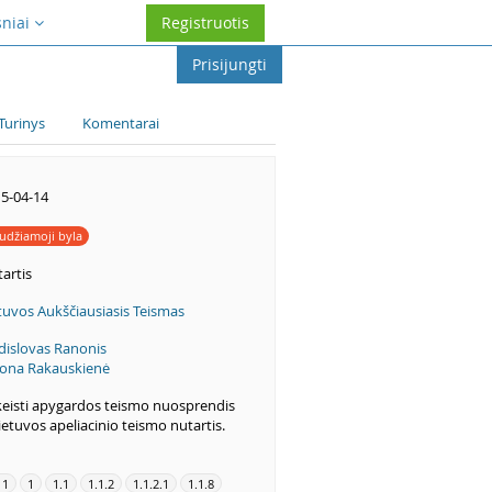
sniai
Registruotis
Prisijungti
Turinys
Komentarai
5-04-14
udžiamoji byla
artis
tuvos Aukščiausiasis Teismas
dislovas Ranonis
ona Rakauskienė
eisti apygardos teismo nuosprendis
Lietuvos apeliacinio teismo nutartis.
11
1
1.1
1.1.2
1.1.2.1
1.1.8