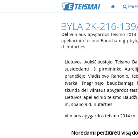
Paie
BYLA 2K-216-139
Dėl
Vilniaus apygardos teismo 2014 
apeliacinio teismo Baudžiamųjų bylų 
d. nutarties
1
Lietuvos Aukščiausiojo Teismo Ba
susidedanti iš pirmininko Aurel
pranešėjo Vladislovo Ranonio, te
tvarka išnagrinėjo baudžiamąją b
skundą dėl Vilniaus apygardos tei
Lietuvos apeliacinio teismo Baudži
m. spalio 9 d. nutarties.
2
Vilniaus apygardos teismo 2014 m. 
Norėdami peržiūrėti visą do