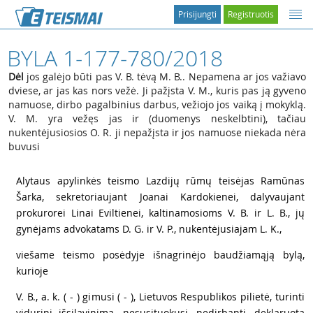
Prisijungti
Registruotis
BYLA 1-177-780/2018
Dėl
jos galėjo būti pas V. B. tėvą M. B.. Nepamena ar jos važiavo
dviese, ar jas kas nors vežė. Ji pažįsta V. M., kuris pas ją gyveno
namuose, dirbo pagalbinius darbus, vežiojo jos vaiką į mokyklą.
V. M. yra vežęs jas ir (duomenys neskelbtini), tačiau
nukentėjusiosios O. R. ji nepažįsta ir jos namuose niekada nėra
buvusi
1
Alytaus apylinkės teismo Lazdijų rūmų teisėjas Ramūnas
Šarka, sekretoriaujant Joanai Kardokienei, dalyvaujant
prokurorei Linai Eviltienei, kaltinamosioms V. B. ir L. B., jų
gynėjams advokatams D. G. ir V. P., nukentėjusiajam L. K.,
2
viešame teismo posėdyje išnagrinėjo baudžiamąją bylą,
kurioje
3
V. B., a. k. ( - ) gimusi ( - ), Lietuvos Respublikos pilietė, turinti
vidurinį išsilavinimą, nesusituokusi, nedirbanti, deklaruota