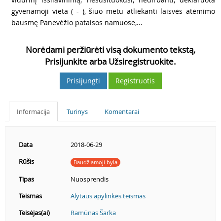
gyvenamoji vieta ( - ), šiuo metu atliekanti laisvės atėmimo
bausmę Panevėžio pataisos namuose,...
Norėdami peržiūrėti visą dokumento tekstą,
Prisijunkite arba Užsiregistruokite.
Prisijungti
Registruotis
Informacija
Turinys
Komentarai
Data
2018-06-29
Rūšis
Baudžiamoji byla
Tipas
Nuosprendis
Teismas
Alytaus apylinkės teismas
Teisėjas(ai)
Ramūnas Šarka