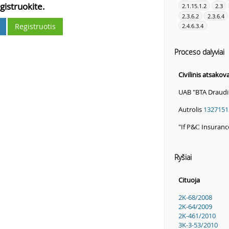
gistruokite.
2.1.15.1.2
2.3
2.3.6.2
2.3.6.4
Registruotis
2.4.6.3.4
Proceso dalyviai
Civilinis atsakov
UAB "BTA Draud
Autrolis
1327151
"If P&С Insuran
Ryšiai
Cituoja
2K-68/2008
2K-64/2009
2K-461/2010
3K-3-53/2010