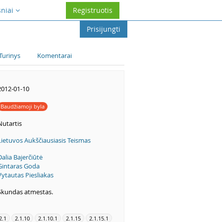
sniai
Registruotis
Prisijungti
Turinys
Komentarai
2012-01-10
Baudžiamoji byla
Nutartis
Lietuvos Aukščiausiasis Teismas
Dalia Bajerčiūtė
Gintaras Goda
Vytautas Piesliakas
Skundas atmestas.
2.1
2.1.10
2.1.10.1
2.1.15
2.1.15.1