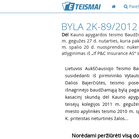
Paie
BYLA 2K-89/2012
Dėl
Kauno apygardos teismo Baudžiam
m. gegužės 27 d. nutarties, kuria p
m. spalio 20 d. nuosprendis: nukent
atlyginimas iš „If P&C Insurance AS“ s
1
Lietuvos Aukščiausiojo Teismo Ba
susidedanti iš pirmininko Vytaut
Dalios Bajerčiūtės, teismo posė
išnagrinėjo baudžiamąją bylą pagal 
kasacinį skundą dėl Kauno apyg
teisėjų kolegijos 2011 m. gegužė
miesto apylinkės teismo 2010 m. sp
K. priteistas neturtinės žalos...
Norėdami peržiūrėti visą do