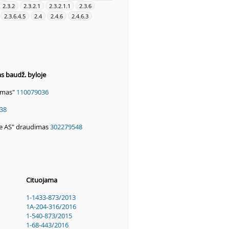
2.3.2
2.3.2.1
2.3.2.1.1
2.3.6
2.3.6.4.5
2.4
2.4.6
2.4.6.3
as baudž. byloje
imas"
110079036
38
ce AS" draudimas
302279548
Cituojama
1-1433-873/2013
1A-204-316/2016
1-540-873/2015
1-68-443/2016