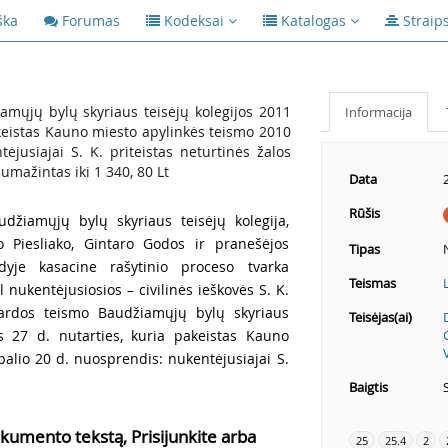
ška
Forumas
Kodeksai
Katalogas
Straip
ųjų bylų skyriaus teisėjų kolegijos 2011
Informacija
akeistas Kauno miesto apylinkės teismo 2010
ėjusiajai S. K. priteistas neturtinės žalos
umažintas iki 1 340, 80 Lt
Data
Rūšis
udžiamųjų bylų skyriaus teisėjų kolegija,
o Piesliako, Gintaro Godos ir pranešėjos
Tipas
dyje kasacine rašytinio proceso tvarka
Teismas
nukentėjusiosios – civilinės ieškovės S. K.
ardos teismo Baudžiamųjų bylų skyriaus
Teisėjas(ai)
s 27 d. nutarties, kuria pakeistas Kauno
alio 20 d. nuosprendis: nukentėjusiajai S.
Baigtis
kumento tekstą, Prisijunkite arba
25
25.4
2