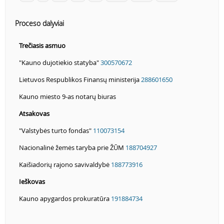
Proceso dalyviai
Trečiasis asmuo
"Kauno dujotiekio statyba"
300570672
Lietuvos Respublikos Finansų ministerija
288601650
Kauno miesto 9-as notarų biuras
Atsakovas
"Valstybės turto fondas"
110073154
Nacionalinė žemės taryba prie ŽŪM
188704927
Kaišiadorių rajono savivaldybė
188773916
Ieškovas
Kauno apygardos prokuratūra
191884734