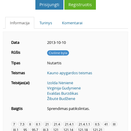
Prisijungti
Registruotis
Informacija
Turinys
Komentarai
Data
2013-10-10
Rūšis
Civilinė byla
Tipas
Nutartis
Teismas
Kauno apygardos teismas
Teisėjas(ai)
Izolda Nėnienė
Virginija Gudynienė
Evaldas Burzdikas
Žibutė Budžienė
Baigtis
Sprendimas patikslintas.
7
7.3
II
II.1
21
21.4
21.4.1
21.4.1.1
II.5
41
III
III.1
95
95.7
III.3
121
121.14
121.18
121.21