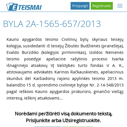
Prisijungti
Registruotis
BYLA 2A-1565-657/2013
1
Kauno apygardos teismo Civilinių bylų skyriaus teisėjų
kolegija, susidedanti iš teisėjų Žibutės Budžienės (pranešėja),
Evaldo Burzdiko (kolegijos pirmininkas), Izoldos Nėnienės
teismo posėdyje apeliacine rašytinio proceso tvarka
išnagrinėjo atsakovų VĮ Valstybės turto fondas ir A. K.,
atstovaujamo advokatės Karinos Račkauskienės, apeliacinius
skundus dėl Kaišiadorių rajono apylinkės teismo 2013 m.
balandžio 15 d. sprendimo civilinėje byloje Nr. 2-14-548/2013
pagal ieškovo Kauno apygardos prokuroro, ginančio viešąjį
interesą, ieškinį atsakovams...
Norėdami peržiūrėti visą dokumento tekstą,
Prisijunkite arba Užsiregistruokite.