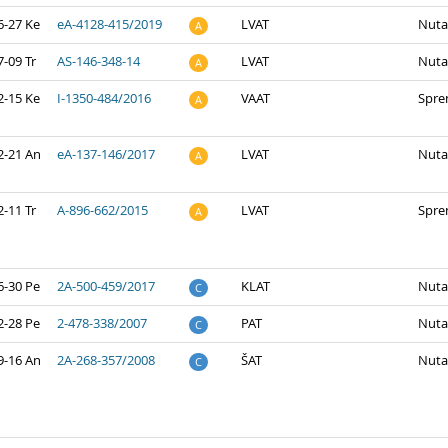
6-27 Ke
eA-4128-415/2019
LVAT
Nuta
A
-09 Tr
AS-146-348-14
LVAT
Nuta
A
2-15 Ke
I-1350-484/2016
VAAT
Spre
A
2-21 An
eA-137-146/2017
LVAT
Nuta
A
-11 Tr
A-896-662/2015
LVAT
Spre
A
6-30 Pe
2A-500-459/2017
KLAT
Nuta
C
2-28 Pe
2-478-338/2007
PAT
Nuta
C
9-16 An
2A-268-357/2008
ŠAT
Nuta
C