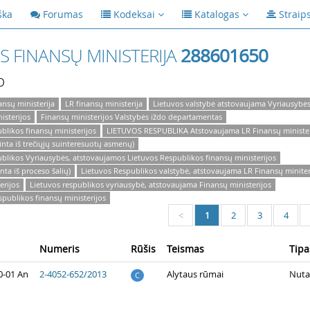
ška
Forumas
Kodeksai
Katalogas
Straip
S FINANSŲ MINISTERIJA
288601650
p
ansų ministerija
LR finansų ministerija
Lietuvos valstybė atstovaujama Vyriausybė
isterijos
Finansų ministerijos Valstybės iždo departamentas
blikos finansų ministerijos
LIETUVOS RESPUBLIKA Atstovaujama LR Finansų ministerij
inta iš trečiųjų suinteresuotų asmenų)
blikos Vyriausybės, atstovaujamos Lietuvos Respublikos finansų ministerijos
nta iš proceso šalių)
Lietuvos Respublikos valstybė, atstovaujama LR Finansų miniter
erijos
Lietuvos respublikos vyriausybė, atstovaujama Finansų ministerijos
publikos finansų ministerijos
1
2
3
4
<
Numeris
Rūšis
Teismas
Tipa
0-01 An
2-4052-652/2013
Alytaus rūmai
Nuta
C