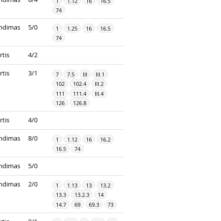
1
1.12
16
16.5
74
ndimas
5/0
1
1.25
16
16.5
74
rtis
4/2
rtis
3/1
7
7.5
III
III.1
102
102.4
III.2
111
111.4
III.4
126
126.8
rtis
4/0
ndimas
8/0
1
1.12
16
16.2
16.5
74
ndimas
5/0
ndimas
2/0
1
1.13
13
13.2
13.3
13.2.3
14
14.7
69
69.3
73