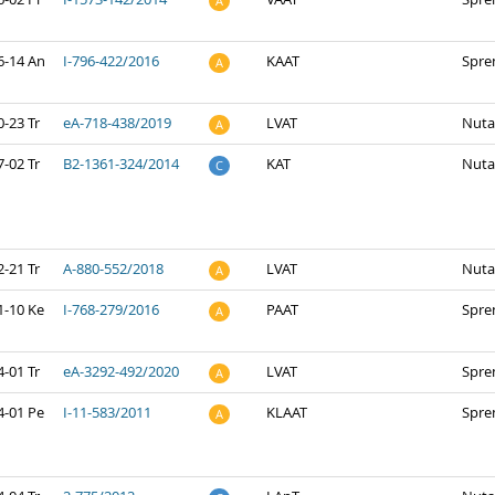
A
6-14 An
I-796-422/2016
KAAT
Spre
A
-23 Tr
eA-718-438/2019
LVAT
Nuta
A
-02 Tr
B2-1361-324/2014
KAT
Nuta
C
-21 Tr
A-880-552/2018
LVAT
Nuta
A
1-10 Ke
I-768-279/2016
PAAT
Spre
A
-01 Tr
eA-3292-492/2020
LVAT
Spre
A
4-01 Pe
I-11-583/2011
KLAAT
Spre
A