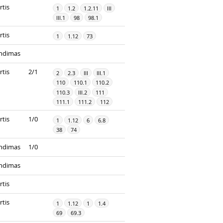
rtis
1
1.2
1.2.11
III
III.1
98
98.1
rtis
1
1.12
73
ndimas
rtis
2/1
2
2.3
III
III.1
110
110.1
110.2
110.3
III.2
111
111.1
111.2
112
rtis
1/0
1
1.12
6
6.8
38
74
ndimas
1/0
ndimas
rtis
rtis
1
1.12
1
1.4
69
69.3