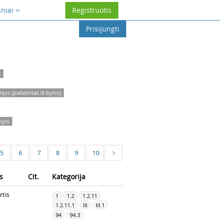
sniai
Registruotis
Prisijungti
s
os (pašalintas iš bylos)
ijos
5
6
7
8
9
10
>
s
Cit.
Kategorija
rtis
1
1.2
1.2.11
1.2.11.1
III
III.1
94
94.3