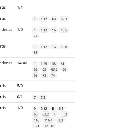
rtis
1/1
rtis
1
1.12
69
69.3
ndimas
1/0
1
1.12
16
16.5
74
rtis
1
1.12
16
16.8
38
ndimas
14/46
1
1.25
38
61
62
63
63.2
66
68
73
74
rtis
5/0
rtis
0/1
7
7.3
rtis
1/0
9
9.12
II
II.5
63
63.2
III
III.2
116
116.4
III.3
121
121.18