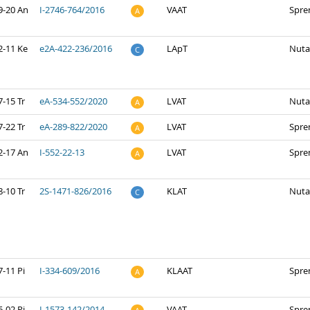
9-20 An
I-2746-764/2016
VAAT
Spre
A
2-11 Ke
e2A-422-236/2016
LApT
Nuta
C
-15 Tr
eA-534-552/2020
LVAT
Nuta
A
-22 Tr
eA-289-822/2020
LVAT
Spre
A
2-17 An
I-552-22-13
LVAT
Spre
A
-10 Tr
2S-1471-826/2016
KLAT
Nuta
C
-11 Pi
I-334-609/2016
KLAAT
Spre
A
-02 Pi
I-1573-142/2014
VAAT
Spre