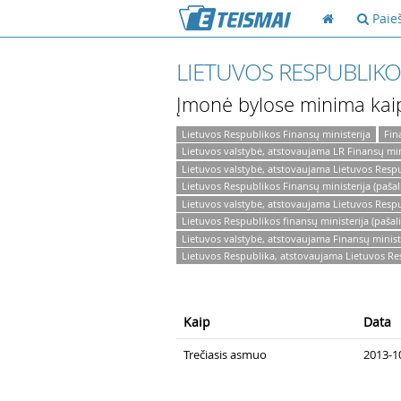
Paie
LIETUVOS RESPUBLIKO
Įmonė bylose minima kai
Lietuvos Respublikos Finansų ministerija
Fin
Lietuvos valstybė, atstovaujama LR Finansų min
Lietuvos valstybė, atstovaujama Lietuvos Respu
Lietuvos Respublikos Finansų ministerija (pašal
Lietuvos valstybė, atstovaujama Lietuvos Respu
Lietuvos Respublikos finansų ministerija (pašali
Lietuvos valstybė, atstovaujama Finansų minist
Lietuvos Respublika, atstovaujama Lietuvos Res
Kaip
Data
Trečiasis asmuo
2013-1