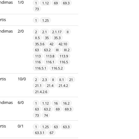
ndimas
1/0
1
1.12
69
69.3
73
rtis
1
1.25
ndimas
2/0
2
2.1
2.1.17
II
II.5
35
35.3
35.3.6
42
42.10
63
63.2
III
III.2
113
113.8
113.9
116
116.1
116.5
116.5.1
116.5.2
rtis
10/0
2
2.3
II
II.1
21
21.1
21.4
21.4.2
21.4.2.6
ndimas
6/0
1
1.12
16
16.2
63
63.2
69
69.3
73
74
rtis
0/1
1
1.25
63
63.3
63.3.1
67