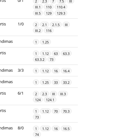
rtis
0/1
2
2.3
7
7.5
III
III.1
110
110.4
III.5
129
129.3
rtis
1/0
2
2.1
2.1.5
III
III.2
116
ndimas
1
1.25
rtis
1
1.12
63
63.3
63.3.2
73
ndimas
3/3
1
1.12
16
16.4
ndimas
1
1.25
33
33.2
rtis
6/1
2
2.3
III
III.3
124
124.1
rtis
1
1.12
70
70.3
73
ndimas
8/0
1
1.12
16
16.5
74