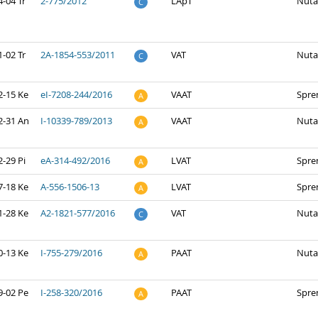
-04 Tr
2-775/2012
LApT
Nuta
C
-02 Tr
2A-1854-553/2011
VAT
Nuta
C
2-15 Ke
eI-7208-244/2016
VAAT
Spre
A
2-31 An
I-10339-789/2013
VAAT
Nuta
A
-29 Pi
eA-314-492/2016
LVAT
Spre
A
7-18 Ke
A-556-1506-13
LVAT
Spre
A
1-28 Ke
A2-1821-577/2016
VAT
Nuta
C
0-13 Ke
I-755-279/2016
PAAT
Nuta
A
9-02 Pe
I-258-320/2016
PAAT
Spre
A