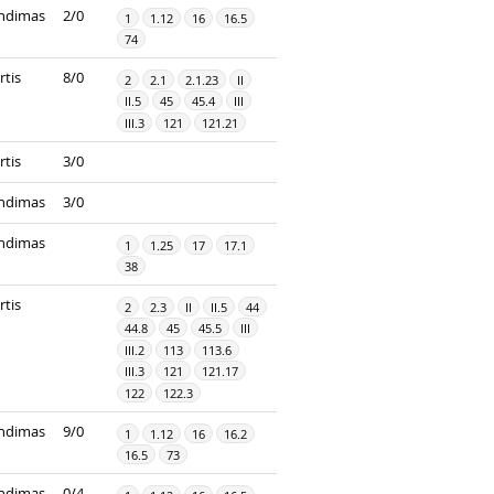
ndimas
2/0
1
1.12
16
16.5
74
rtis
8/0
2
2.1
2.1.23
II
II.5
45
45.4
III
III.3
121
121.21
rtis
3/0
ndimas
3/0
ndimas
1
1.25
17
17.1
38
rtis
2
2.3
II
II.5
44
44.8
45
45.5
III
III.2
113
113.6
III.3
121
121.17
122
122.3
ndimas
9/0
1
1.12
16
16.2
16.5
73
ndimas
0/4