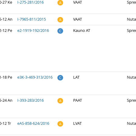
0-27 Ke
I-275-281/2016
VAAT
Spre
A
5-12 An
I-7965-811/2015
VAAT
Nuta
A
2-12 Pe
e2-1919-192/2016
Kauno AT
Spre
C
1-18 Pe
e3K-3-469-313/2016
LAT
Nuta
C
5-24 An
I-393-283/2016
PAAT
Spre
A
-12 Tr
eAS-858-624/2016
LVAT
Nuta
A