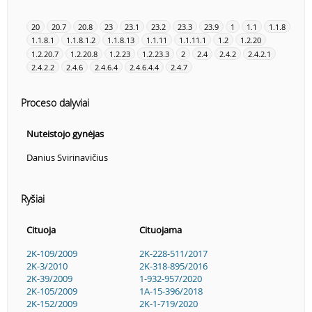
20
20.7
20.8
23
23.1
23.2
23.3
23.9
1
1.1
1.1.8
1.1.8.1
1.1.8.1.2
1.1.8.13
1.1.11
1.1.11.1
1.2
1.2.20
1.2.20.7
1.2.20.8
1.2.23
1.2.23.3
2
2.4
2.4.2
2.4.2.1
2.4.2.2
2.4.6
2.4.6.4
2.4.6.4.4
2.4.7
Proceso dalyviai
Nuteistojo gynėjas
Danius Svirinavičius
Ryšiai
Cituoja
Cituojama
2K-109/2009
2K-228-511/2017
2K-3/2010
2K-318-895/2016
2K-39/2009
1-932-957/2020
2K-105/2009
1A-15-396/2018
2K-152/2009
2K-1-719/2020