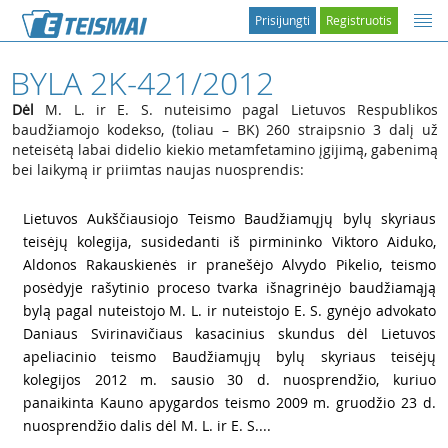
Prisijungti
Registruotis
BYLA 2K-421/2012
Dėl
M. L. ir E. S. nuteisimo pagal Lietuvos Respublikos
baudžiamojo kodekso, (toliau – BK) 260 straipsnio 3 dalį už
neteisėtą labai didelio kiekio metamfetamino įgijimą, gabenimą
bei laikymą ir priimtas naujas nuosprendis:
1
Lietuvos Aukščiausiojo Teismo Baudžiamųjų bylų skyriaus
teisėjų kolegija, susidedanti iš pirmininko Viktoro Aiduko,
Aldonos Rakauskienės ir pranešėjo Alvydo Pikelio, teismo
posėdyje rašytinio proceso tvarka išnagrinėjo baudžiamąją
bylą pagal nuteistojo M. L. ir nuteistojo E. S. gynėjo advokato
Daniaus Svirinavičiaus kasacinius skundus dėl Lietuvos
apeliacinio teismo Baudžiamųjų bylų skyriaus teisėjų
kolegijos 2012 m. sausio 30 d. nuosprendžio, kuriuo
panaikinta Kauno apygardos teismo 2009 m. gruodžio 23 d.
nuosprendžio dalis dėl M. L. ir E. S....