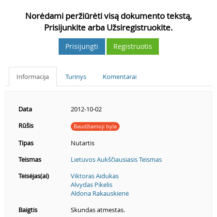
Norėdami peržiūrėti visą dokumento tekstą,
Prisijunkite arba Užsiregistruokite.
Prisijungti
Registruotis
Informacija
Turinys
Komentarai
Data
2012-10-02
Rūšis
Baudžiamoji byla
Tipas
Nutartis
Teismas
Lietuvos Aukščiausiasis Teismas
Teisėjas(ai)
Viktoras Aidukas
Alvydas Pikelis
Aldona Rakauskienė
Baigtis
Skundas atmestas.