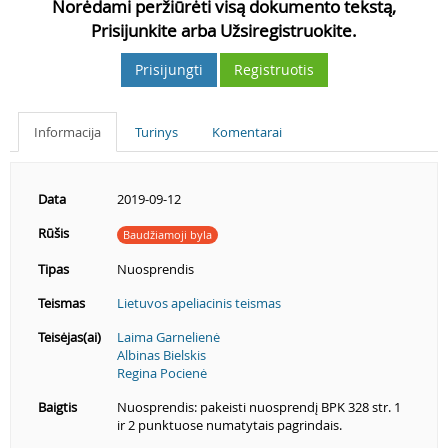
Norėdami peržiūrėti visą dokumento tekstą,
Prisijunkite arba Užsiregistruokite.
Prisijungti
Registruotis
Informacija
Turinys
Komentarai
Data
2019-09-12
Rūšis
Baudžiamoji byla
Tipas
Nuosprendis
Teismas
Lietuvos apeliacinis teismas
Teisėjas(ai)
Laima Garnelienė
Albinas Bielskis
Regina Pocienė
Baigtis
Nuosprendis: pakeisti nuosprendį BPK 328 str. 1
ir 2 punktuose numatytais pagrindais.