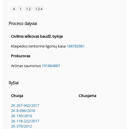
4
1
1.2
1.2.4
Proceso dalyviai
Civilinis ieškovas baudž. byloje
Klaipėdos teritorinė ligonių kasa
188783981
Prokuroras
Arūnas saunorius
191884887
Ryšiai
Cituoja
Cituojama
2K-267-942/2017
2K-8-696/2016
2K-195/2010
2K-118-222/2017
2K-370/2012