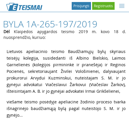
Prisijungti
Registruotis
BYLA 1A-265-197/2019
Dėl
Klaipėdos apygardos teismo 2019 m. kovo 18 d.
nuosprendžio, kuriuo:
1
Lietuvos apeliacinio teismo Baudžiamųjų bylų skyriaus
teisėjų kolegija, susidedanti iš Albino Bielskio, Laimos
Garnelienės (kolegijos pirmininkė ir pranešėja) ir Reginos
Pocienės, sekretoriaujant Živilei Vološinienei, dalyvaujant
prokurorui Arvydui Kuzminskui, nuteistajam S. M. ir jo
gynėjui advokatui Viačeslavui Žarkovui (Viačeslav Žarkov),
išteisintajam A. B. ir jo gynėjai advokatei Irmai Grikšelienei,
2
viešame teismo posėdyje apeliacine žodinio proceso tvarka
išnagrinėjo baudžiamąją bylą pagal nuteistojo S. M. ir jo
gynėjo...