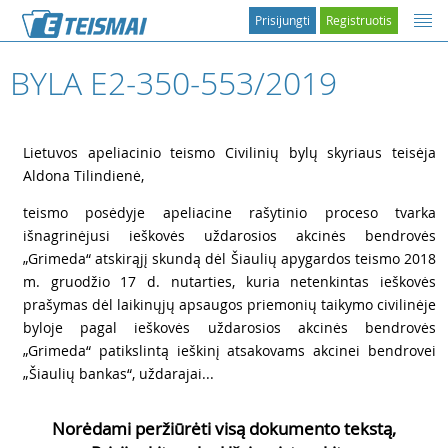
Prisijungti
Registruotis
BYLA E2-350-553/2019
1
Lietuvos apeliacinio teismo Civilinių bylų skyriaus teisėja
Aldona Tilindienė,
2
teismo posėdyje apeliacine rašytinio proceso tvarka
išnagrinėjusi ieškovės uždarosios akcinės bendrovės
„Grimeda“ atskirąjį skundą dėl Šiaulių apygardos teismo 2018
m. gruodžio 17 d. nutarties, kuria netenkintas ieškovės
prašymas dėl laikinųjų apsaugos priemonių taikymo civilinėje
byloje pagal ieškovės uždarosios akcinės bendrovės
„Grimeda“ patikslintą ieškinį atsakovams akcinei bendrovei
„Šiaulių bankas“, uždarajai...
Norėdami peržiūrėti visą dokumento tekstą,