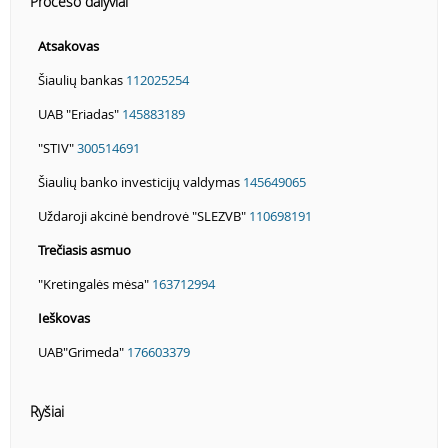
Proceso dalyviai
Atsakovas
Šiaulių bankas
112025254
UAB "Eriadas"
145883189
"STIV"
300514691
Šiaulių banko investicijų valdymas
145649065
Uždaroji akcinė bendrovė "SLEZVB"
110698191
Trečiasis asmuo
"Kretingalės mėsa"
163712994
Ieškovas
UAB"Grimeda"
176603379
Ryšiai