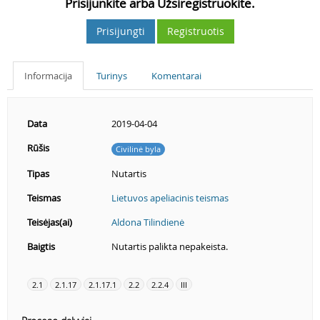
Prisijunkite arba Užsiregistruokite.
Prisijungti
Registruotis
Informacija
Turinys
Komentarai
Data
2019-04-04
Rūšis
Civilinė byla
Tipas
Nutartis
Teismas
Lietuvos apeliacinis teismas
Teisėjas(ai)
Aldona Tilindienė
Baigtis
Nutartis palikta nepakeista.
2.1
2.1.17
2.1.17.1
2.2
2.2.4
III