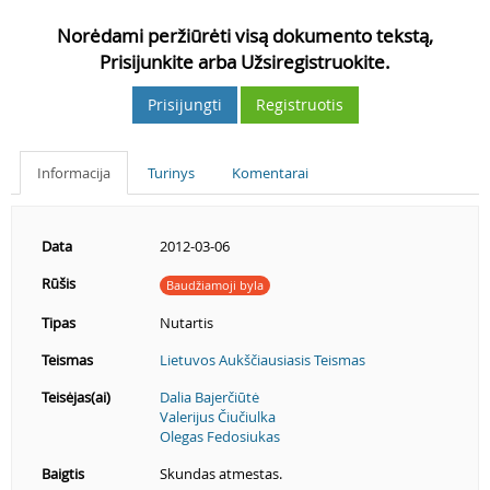
Norėdami peržiūrėti visą dokumento tekstą,
Prisijunkite arba Užsiregistruokite.
Prisijungti
Registruotis
Informacija
Turinys
Komentarai
Data
2012-03-06
Rūšis
Baudžiamoji byla
Tipas
Nutartis
Teismas
Lietuvos Aukščiausiasis Teismas
Teisėjas(ai)
Dalia Bajerčiūtė
Valerijus Čiučiulka
Olegas Fedosiukas
Baigtis
Skundas atmestas.