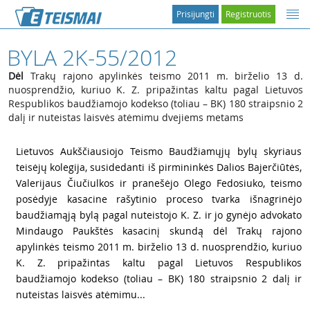
Prisijungti
Registruotis
BYLA 2K-55/2012
Dėl
Trakų rajono apylinkės teismo 2011 m. birželio 13 d.
nuosprendžio, kuriuo K. Z. pripažintas kaltu pagal Lietuvos
Respublikos baudžiamojo kodekso (toliau – BK) 180 straipsnio 2
dalį ir nuteistas laisvės atėmimu dvejiems metams
1
Lietuvos Aukščiausiojo Teismo Baudžiamųjų bylų skyriaus
teisėjų kolegija, susidedanti iš pirmininkės Dalios Bajerčiūtės,
Valerijaus Čiučiulkos ir pranešėjo Olego Fedosiuko, teismo
posėdyje kasacine rašytinio proceso tvarka išnagrinėjo
baudžiamąją bylą pagal nuteistojo K. Z. ir jo gynėjo advokato
Mindaugo Paukštės kasacinį skundą dėl Trakų rajono
apylinkės teismo 2011 m. birželio 13 d. nuosprendžio, kuriuo
K. Z. pripažintas kaltu pagal Lietuvos Respublikos
baudžiamojo kodekso (toliau – BK) 180 straipsnio 2 dalį ir
nuteistas laisvės atėmimu...