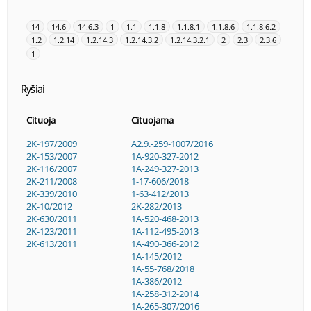
14
14.6
14.6.3
1
1.1
1.1.8
1.1.8.1
1.1.8.6
1.1.8.6.2
1.2
1.2.14
1.2.14.3
1.2.14.3.2
1.2.14.3.2.1
2
2.3
2.3.6
1
Ryšiai
Cituoja
Cituojama
2K-197/2009
A2.9.-259-1007/2016
2K-153/2007
1A-920-327-2012
2K-116/2007
1A-249-327-2013
2K-211/2008
1-17-606/2018
2K-339/2010
1-63-412/2013
2K-10/2012
2K-282/2013
2K-630/2011
1A-520-468-2013
2K-123/2011
1A-112-495-2013
2K-613/2011
1A-490-366-2012
1A-145/2012
1A-55-768/2018
1A-386/2012
1A-258-312-2014
1A-265-307/2016