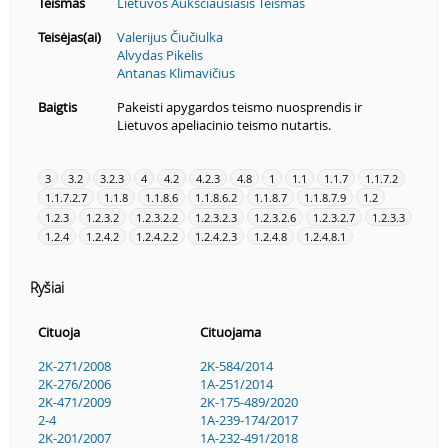
Teismas
Lietuvos Aukščiausiasis Teismas
Teisėjas(ai)
Valerijus Čiučiulka
Alvydas Pikelis
Antanas Klimavičius
Baigtis
Pakeisti apygardos teismo nuosprendis ir
Lietuvos apeliacinio teismo nutartis.
3
3.2
3.2.3
4
4.2
4.2.3
4.8
1
1.1
1.1.7
1.1.7.2
1.1.7.2.7
1.1.8
1.1.8.6
1.1.8.6.2
1.1.8.7
1.1.8.7.9
1.2
1.2.3
1.2.3.2
1.2.3.2.2
1.2.3.2.3
1.2.3.2.6
1.2.3.2.7
1.2.3.3
1.2.4
1.2.4.2
1.2.4.2.2
1.2.4.2.3
1.2.4.8
1.2.4.8.1
Ryšiai
Cituoja
Cituojama
2K-271/2008
2K-584/2014
2K-276/2006
1A-251/2014
2K-471/2009
2K-175-489/2020
2-4
1A-239-174/2017
2K-201/2007
1A-232-491/2018