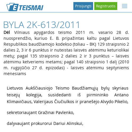
Prisijungti
Registruotis
BYLA 2K-613/2011
Dėl
Vilniaus apygardos teismo 2011 m. vasario 28 d.
nuosprendžio, kuriuo E. B. pripažintas kaltu pagal Lietuvos
Respublikos baudžiamojo kodekso (toliau – BK) 129 straipsnio 2
dalies 2, 3 ir 6 punktus ir nuteistas laisvės atėmimu keturiolikai
metų; pagal 135 straipsnio 2 dalies 2 ir 3 punktus – laisvės
atėmimu ketveriems metams; pagal 140 straipsnio 1 dalį (2010
m. rugpjūčio 27 d. epizodas) - laisvės atėmimu septyniems
mėnesiams
1
Lietuvos Aukščiausiojo Teismo Baudžiamųjų bylų skyriaus
teisėjų kolegija, susidedanti iš pirmininko Antano
Klimavičiaus, Valerijaus Čiučiulkos ir pranešėjo Alvydo Pikelio,
2
sekretoriaujant Gražinai Pavlenko,
3
dalyvaujant prokurorui Dariui Alinskui,