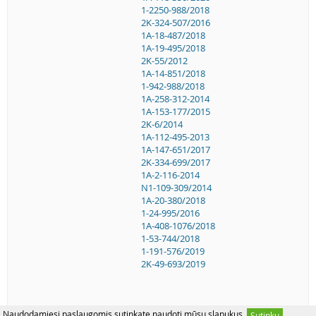
1-2250-988/2018
2K-324-507/2016
1A-18-487/2018
1A-19-495/2018
2K-55/2012
1A-14-851/2018
1-942-988/2018
1A-258-312-2014
1A-153-177/2015
2K-6/2014
1A-112-495-2013
1A-147-651/2017
2K-334-699/2017
1A-2-116-2014
N1-109-309/2014
1A-20-380/2018
1-24-995/2016
1A-408-1076/2018
1-53-744/2018
1-191-576/2019
2K-49-693/2019
Naudodamiesi paslaugomis sutinkate naudoti mūsų slapukus.
Sutinku