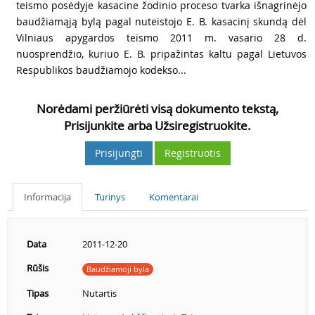
4
teismo posėdyje kasacine žodinio proceso tvarka išnagrinėjo
baudžiamąją bylą pagal nuteistojo E. B. kasacinį skundą dėl
Vilniaus apygardos teismo 2011 m. vasario 28 d.
nuosprendžio, kuriuo E. B. pripažintas kaltu pagal Lietuvos
Respublikos baudžiamojo kodekso...
Norėdami peržiūrėti visą dokumento tekstą,
Prisijunkite arba Užsiregistruokite.
Prisijungti
Registruotis
Informacija
Turinys
Komentarai
Data
2011-12-20
Rūšis
Baudžiamoji byla
Tipas
Nutartis