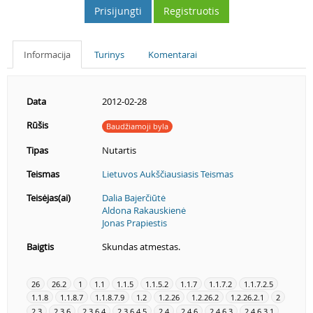
Prisijungti
Registruotis
Informacija
Turinys
Komentarai
Data
2012-02-28
Rūšis
Baudžiamoji byla
Tipas
Nutartis
Teismas
Lietuvos Aukščiausiasis Teismas
Teisėjas(ai)
Dalia Bajerčiūtė
Aldona Rakauskienė
Jonas Prapiestis
Baigtis
Skundas atmestas.
26
26.2
1
1.1
1.1.5
1.1.5.2
1.1.7
1.1.7.2
1.1.7.2.5
1.1.8
1.1.8.7
1.1.8.7.9
1.2
1.2.26
1.2.26.2
1.2.26.2.1
2
2.3
2.3.6
2.3.6.4
2.3.6.4.5
2.4
2.4.6
2.4.6.3
2.4.6.3.1