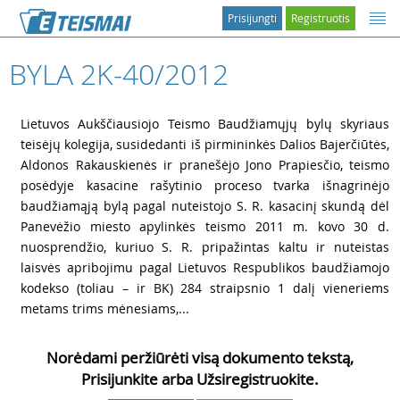
Prisijungti
Registruotis
BYLA 2K-40/2012
1
Lietuvos Aukščiausiojo Teismo Baudžiamųjų bylų skyriaus
teisėjų kolegija, susidedanti iš pirmininkės Dalios Bajerčiūtės,
Aldonos Rakauskienės ir pranešėjo Jono Prapiesčio, teismo
posėdyje kasacine rašytinio proceso tvarka išnagrinėjo
baudžiamąją bylą pagal nuteistojo S. R. kasacinį skundą dėl
Panevėžio miesto apylinkės teismo 2011 m. kovo 30 d.
nuosprendžio, kuriuo S. R. pripažintas kaltu ir nuteistas
laisvės apribojimu pagal Lietuvos Respublikos baudžiamojo
kodekso (toliau – ir BK) 284 straipsnio 1 dalį vieneriems
metams trims mėnesiams,...
Norėdami peržiūrėti visą dokumento tekstą,
Prisijunkite arba Užsiregistruokite.