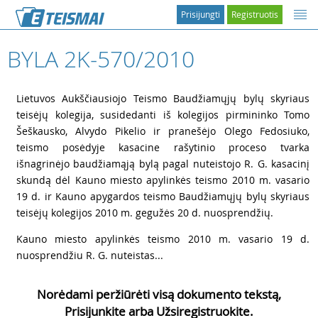
Prisijungti
Registruotis
BYLA 2K-570/2010
1
Lietuvos Aukščiausiojo Teismo Baudžiamųjų bylų skyriaus
teisėjų kolegija, susidedanti iš kolegijos pirmininko Tomo
Šeškausko, Alvydo Pikelio ir pranešėjo Olego Fedosiuko,
teismo posėdyje kasacine rašytinio proceso tvarka
išnagrinėjo baudžiamąją bylą pagal nuteistojo R. G. kasacinį
skundą dėl Kauno miesto apylinkės teismo 2010 m. vasario
19 d. ir Kauno apygardos teismo Baudžiamųjų bylų skyriaus
teisėjų kolegijos 2010 m. gegužės 20 d. nuosprendžių.
2
Kauno miesto apylinkės teismo 2010 m. vasario 19 d.
nuosprendžiu R. G. nuteistas...
Norėdami peržiūrėti visą dokumento tekstą,
Prisijunkite arba Užsiregistruokite.