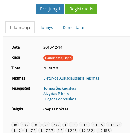
Prisijungti
Registruotis
Informacija
Turinys
Komentarai
Data
2010-12-14
Rūšis
Baudžiamoji byla
Tipas
Nutartis
Teismas
Lietuvos Aukščiausiasis Teismas
Teisėjas(ai)
Tomas Šeškauskas
Alvydas Pikelis
Olegas Fedosiukas
Baigtis
(nepasirinktas)
18
18.2
18.3
23
23.2
1
1.1
1.1.1
1.1.1.5
1.1.1.5.3
1.1.7
1.1.7.2
1.1.7.2.7
1.2
1.2.18
1.2.18.2
1.2.18.3