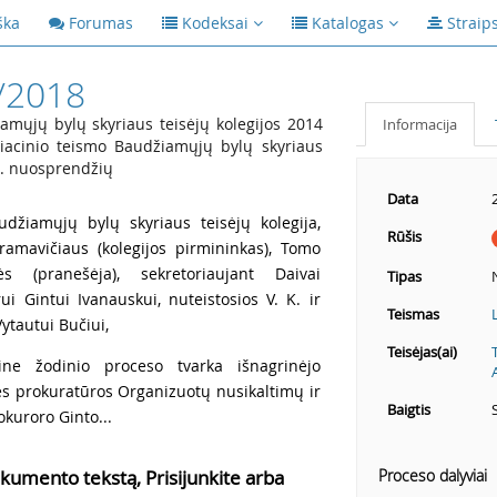
ška
Forumas
Kodeksai
Katalogas
Straip
/2018
ųjų bylų skyriaus teisėjų kolegijos 2014
Informacija
iacinio teismo Baudžiamųjų bylų skyriaus
 d. nuosprendžių
Data
udžiamųjų bylų skyriaus teisėjų kolegija,
Rūšis
ramavičiaus (kolegijos pirmininkas), Tomo
 (pranešėja), sekretoriaujant Daivai
Tipas
ui Gintui Ivanauskui, nuteistosios V. K. ir
Teismas
Vytautui Bučiui,
Teisėjas(ai)
ne žodinio proceso tvarka išnagrinėjo
s prokuratūros Organizuotų nusikaltimų ir
Baigtis
kuroro Ginto...
kumento tekstą, Prisijunkite arba
Proceso dalyviai