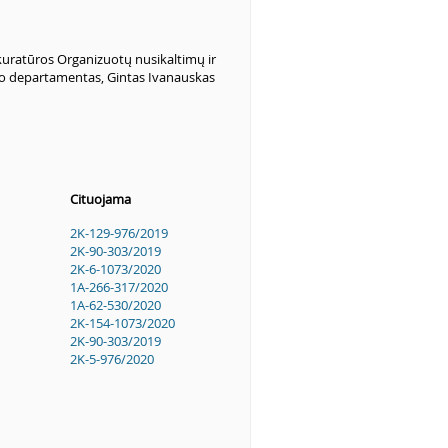
uratūros Organizuotų nusikaltimų ir
mo departamentas, Gintas Ivanauskas
Cituojama
2K-129-976/2019
2K-90-303/2019
2K-6-1073/2020
1A-266-317/2020
1A-62-530/2020
2K-154-1073/2020
2K-90-303/2019
2K-5-976/2020