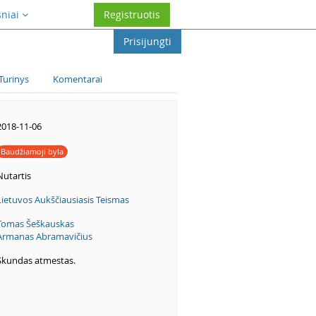
sniai
Registruotis
Prisijungti
Turinys
Komentarai
2018-11-06
Baudžiamoji byla
Nutartis
Lietuvos Aukščiausiasis Teismas
Tomas Šeškauskas
Armanas Abramavičius
Skundas atmestas.