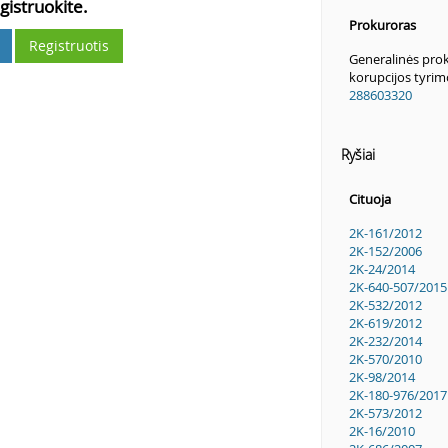
gistruokite.
Prokuroras
Registruotis
Generalinės prok
korupcijos tyri
288603320
Ryšiai
Cituoja
2K-161/2012
2K-152/2006
2K-24/2014
2K-640-507/2015
2K-532/2012
2K-619/2012
2K-232/2014
2K-570/2010
2K-98/2014
2K-180-976/2017
2K-573/2012
2K-16/2010