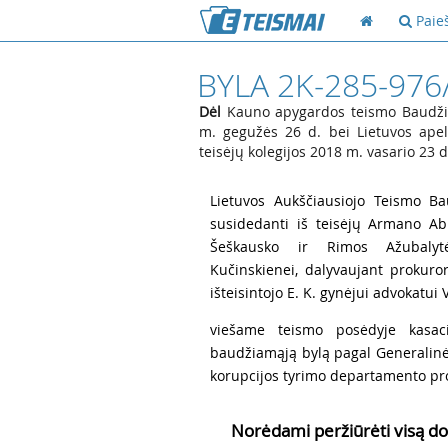
Paie
BYLA 2K-285-976
Dėl
Kauno apygardos teismo Baudžiam
m. gegužės 26 d. bei Lietuvos apel
teisėjų kolegijos 2018 m. vasario 23
1
Lietuvos Aukščiausiojo Teismo Ba
susidedanti iš teisėjų Armano Ab
Šeškausko ir Rimos Ažubalytės
Kučinskienei, dalyvaujant prokuror
išteisintojo E. K. gynėjui advokatui 
2
viešame teismo posėdyje kasaci
baudžiamąją bylą pagal Generalinė
korupcijos tyrimo departamento pro
Norėdami peržiūrėti visą do