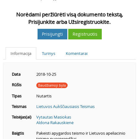
Norėdami peržiūrėti visą dokumento tekstą,
Prisijunkite arba Užsiregistruokite.
Prisijungti
Registruotis
Informacija
Turinys
Komentarai
Data
2018-10-25
Rūšis
Baudžiamoji byla
Tipas
Nutartis
Teismas
Lietuvos Aukščiausiasis Teismas
Teisėjas(ai)
Vytautas Masiokas
Aldona Rakauskienė
Baigtis
Pakeisti apygardos teismo ir Lietuvos apeliacinio
teismo nuosprendžiai