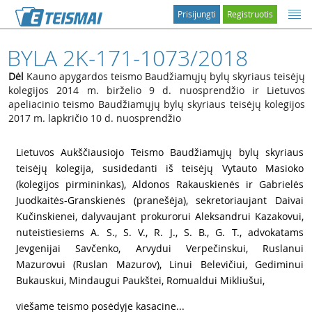
Prisijungti
Registruotis
BYLA 2K-171-1073/2018
Dėl
Kauno apygardos teismo Baudžiamųjų bylų skyriaus teisėjų
kolegijos 2014 m. birželio 9 d. nuosprendžio ir Lietuvos
apeliacinio teismo Baudžiamųjų bylų skyriaus teisėjų kolegijos
2017 m. lapkričio 10 d. nuosprendžio
1
Lietuvos Aukščiausiojo Teismo Baudžiamųjų bylų skyriaus
teisėjų kolegija, susidedanti iš teisėjų Vytauto Masioko
(kolegijos pirmininkas), Aldonos Rakauskienės ir Gabrielės
Juodkaitės-Granskienės (pranešėja), sekretoriaujant Daivai
Kučinskienei, dalyvaujant prokurorui Aleksandrui Kazakovui,
nuteistiesiems A. S., S. V., R. J., S. B., G. T., advokatams
Jevgenijai Savčenko, Arvydui Verpečinskui, Ruslanui
Mazurovui (Ruslan Mazurov), Linui Belevičiui, Gediminui
Bukauskui, Mindaugui Paukštei, Romualdui Mikliušui,
2
viešame teismo posėdyje kasacine...