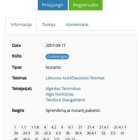
Prisijungti
Registruotis
Informacija
Turinys
Komentarai
Data
2007-09-17
Rūšis
Civilinė byla
Tipas
Nutartis
Teismas
Lietuvos Aukščiausiasis Teismas
Teisėjas(ai)
Algirdas Taminskas
Algis Norkūnas
Teodora Staugaitienė
Baigtis
Sprendimą ar nutartį pakeisti.
1
1.1
1.1.8
4
4.2
II
II.1
21
21.4
21.4.1
21.4.1.1
24
24.3
25
25.3
II.3
30
30.4
30.4.1
33
II.5
41
45
45.6
III
III.3
121
121.21