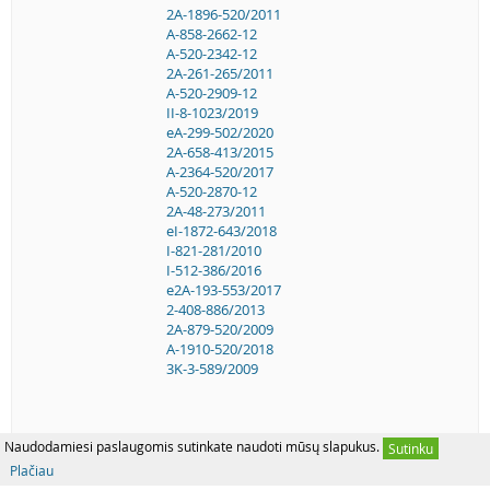
2A-1896-520/2011
A-858-2662-12
A-520-2342-12
2A-261-265/2011
A-520-2909-12
II-8-1023/2019
eA-299-502/2020
2A-658-413/2015
A-2364-520/2017
A-520-2870-12
2A-48-273/2011
eI-1872-643/2018
I-821-281/2010
I-512-386/2016
e2A-193-553/2017
2-408-886/2013
2A-879-520/2009
A-1910-520/2018
3K-3-589/2009
Naudodamiesi paslaugomis sutinkate naudoti mūsų slapukus.
Sutinku
Plačiau