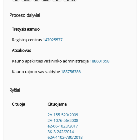
Proceso dalyviai
Tretysis asmuo
Registrų centras
147025577
Atsakovas
Kauno apskrities viršininko administracija
188601998
Kauno rajono savivaldybė
188756386
Ryšiai
Cituoja
Cituojama
2A-155-520/2009
2A-1076-56/2008
e2-66-1023/2017
3K-3-242/2014
e2A-1102-730/2018