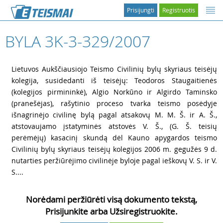
Prisijungti
Registruotis
BYLA 3K-3-329/2007
1
Lietuvos Aukščiausiojo Teismo Civilinių bylų skyriaus teisėjų
kolegija, susidedanti iš teisėjų: Teodoros Staugaitienės
(kolegijos pirmininkė), Algio Norkūno ir Algirdo Taminsko
(pranešėjas), rašytinio proceso tvarka teismo posėdyje
išnagrinėjo civilinę bylą pagal atsakovų M. M. Š. ir A. Š.,
atstovaujamo įstatyminės atstovės V. Š., (G. Š. teisių
perėmėjų) kasacinį skundą dėl Kauno apygardos teismo
Civilinių bylų skyriaus teisėjų kolegijos 2006 m. gegužės 9 d.
nutarties peržiūrėjimo civilinėje byloje pagal ieškovų V. S. ir V.
S....
Norėdami peržiūrėti visą dokumento tekstą,
Prisijunkite arba Užsiregistruokite.