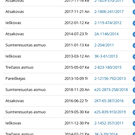
Atsakovas
2017-11-16 Ke
2-1829-370/2017
Atsakovas
2017-11-21 An
2-1806-241/2017
Ieškovas
2012-01-12 Ke
2-119-474/2012
Atsakovas
2014-07-23 Tr
2A-1146/2014
Suinteresuotas asmuo
2011-01-13 Ke
2-204/2011
Ieškovas
2013-03-12 An
3K-3-61/2013
Trečiasis asmuo
2015-05-07 Ke
2-823-180/2015
Pareiškėjas
2013-10-09 Tr
2-12156-792/2013
Suinteresuotas asmuo
2018-11-20 An
e2S-2873-258/2018
Atsakovas
2016-06-22 Tr
2KT-65-387/2016
Suinteresuotas asmuo
2019-05-30 Ke
e2S-839-910/2019
Ieškovas
2011-12-30 Pe
2-1452-357/2011
Trečiasis asmuo
2014-02-21 Pe
3K-3-39/2014