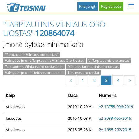
Prisijungti
Registruotis
"TARPTAUTINIS VILNIAUS ORO
UOSTAS"
120864074
Įmonė bylose minima kaip
"Tarptautinis Vilniaus oro uostas"
Valstybės Įmonė Tarptautinis Vilniaus Oro Uostas
VĮ Tarptautinis oro uostas
Tarptautinis Vilniaus oro uostas ir kt.
Vilniaus tarptautinis oro uostas
Valstybės įmonė Lietuvos oro uostai
Lietuvos oro uostai
1
2
3
4
<
>
Kaip
Data
Numeris
Atsakovas
2019-10-29 An
e2-13755-996/2019
Ieškovas
2016-10-03 Pi
e2-3039-466/2016
Atsakovas
2015-05-28 Ke
2A-1955-232/2015