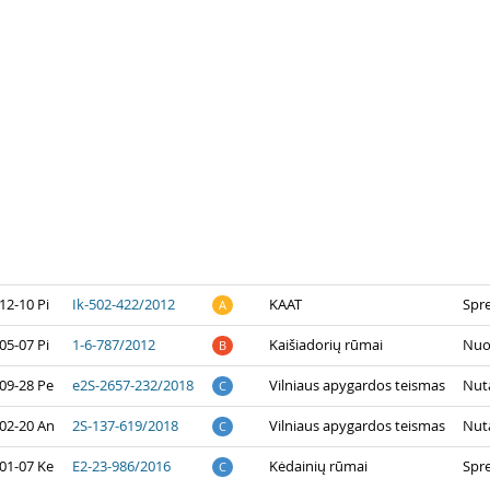
12-10 Pi
Ik-502-422/2012
KAAT
Spr
A
05-07 Pi
1-6-787/2012
Kaišiadorių rūmai
Nuo
B
09-28 Pe
e2S-2657-232/2018
Vilniaus apygardos teismas
Nuta
C
02-20 An
2S-137-619/2018
Vilniaus apygardos teismas
Nuta
C
01-07 Ke
E2-23-986/2016
Kėdainių rūmai
Spr
C