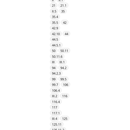
21
21.1
II.5
35
35.4
35.5
42
42.9
42.10
44
44.5
44.5.1
50
50.11
50.11.6
III
III.1
94
94.2
94.2.3
99
99.5
99.7
106
106.4
III.2
116
116.4
117
117.1
III.4
125
125.11
125.11.2