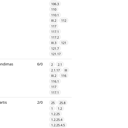
106.3
110
110.1
III.2
112
117
117.1
117.2
III.3
121
121.7
121.17
endimas
6/0
2
2.1
2.1.17
III
III.2
116
116.1
117
117.1
rtis
2/0
25
25.8
1
1.2
1.2.25
1.2.25.4
1.2.25.4.5