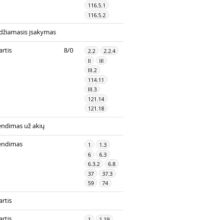
116.5.1
116.5.2
džiamasis įsakymas
rtis
8/0
2.2
2.2.4
II
III
III.2
114.11
III.3
121.14
121.18
endimas už akių
endimas
1
1.3
6
6.3
6.3.2
6.8
37
37.3
59
74
rtis
rtis
1
1.19