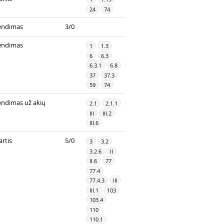
24
74
endimas
3/0
endimas
1
1.3
6
6.3
6.3.1
6.8
37
37.3
59
74
endimas už akių
2.1
2.1.1
III
III.2
III.6
rtis
5/0
3
3.2
3.2.6
II
II.6
77
77.4
77.4.3
III
III.1
103
103.4
110
110.1