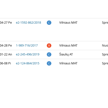
04-27 Pe
e2-1592-862/2018
Vilniaus MAT
Spr
C
04-28 Pe
1-989-716/2017
Vilniaus MAT
Nuo
B
01-22 An
e2-245-496/2019
Šiaulių AT
Spr
C
06-08 Pi
e2-124-864/2015
Vilniaus MAT
Spr
C