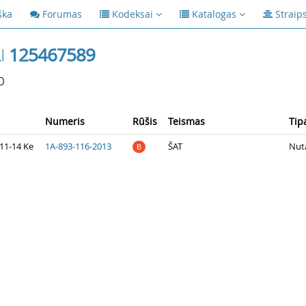
ška
Forumas
Kodeksai
Katalogas
Straip
I
125467589
p
Numeris
Rūšis
Teismas
Tip
11-14 Ke
1A-893-116-2013
ŠAT
Nuta
B