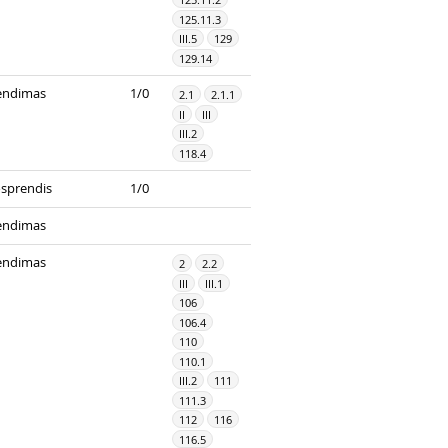
125.11.3
III.5
129
129.14
endimas
1/0
2.1
2.1.1
II
III
III.2
118.4
sprendis
1/0
endimas
endimas
2
2.2
III
III.1
106
106.4
110
110.1
III.2
111
111.3
112
116
116.5