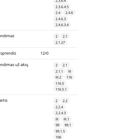
2.3.6.4
2.3.6.4.5
2.4
2.4.6
2.4.6.3
2.4.6.3.4
endimas
2
2.1
2.1.27
sprendis
12/0
endimas už akių
2
2.1
2.1.1
III
III.2
116
116.5
116.5.1
rtis
2
2.2
2.2.4
2.2.4.3
III
III.1
99
99.1
99.1.5
106