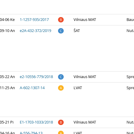
04-06 Ke
1-1257-935/2017
Vilniaus MAT
Bau
B
09-10 An
e2A-432-372/2019
ŠAT
Nuta
C
05-22 An
e2-10556-779/2018
Vilniaus MAT
Spr
C
11-25 An
A-602-1307-14
LVAT
Spr
A
05-21 Pi
E1-1703-1033/2018
Vilniaus MAT
Nuta
B
04-16 An
A-556-794-13
LVAT
Nuta
A