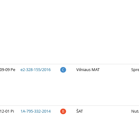
09-09 Pe
e2-328-155/2016
Vilniaus MAT
Spr
C
12-01 Pi
1A-795-332-2014
ŠAT
Nuta
B