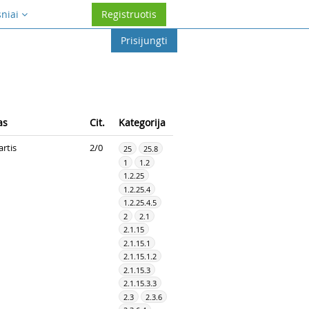
sniai
Registruotis
Prisijungti
as
Cit.
Kategorija
rtis
2/0
25
25.8
1
1.2
1.2.25
1.2.25.4
1.2.25.4.5
2
2.1
2.1.15
2.1.15.1
2.1.15.1.2
2.1.15.3
2.1.15.3.3
2.3
2.3.6