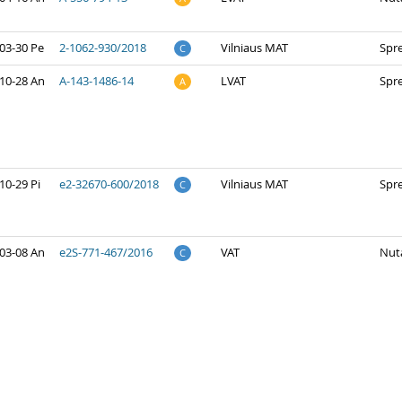
03-30 Pe
2-1062-930/2018
Vilniaus MAT
Spr
C
10-28 An
A-143-1486-14
LVAT
Spr
A
10-29 Pi
e2-32670-600/2018
Vilniaus MAT
Spr
C
03-08 An
e2S-771-467/2016
VAT
Nuta
C