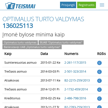
Prisijungti
Registruotis
OPTIMALUS TURTO VALDYMAS
136025113
Įmonė bylose minima kaip
Optimalus turto valdymas
BUAB "Optimalus turto valdymas"
Bankrutavęs UAB „Optimalus turto valdymas“
Kaip
Data
Numeris
Rūšis
Suinteresuotas asmuo
2015-01-22 Ke
2-261-117/2015
C
Trečiasis asmuo
2014-03-03 Pi
2-501-323/2014
C
Atsakovas
2013-07-11 Ke
B2-2215-259/2013
C
Trečiasis asmuo
2014-12-01 Pi
2-1732-459/2014
C
Kreditorius
2016-02-25 Ke
2-486-798/2016
C
Atsakovas
2013-11-27 Tr
B2-2783-259/2013
C