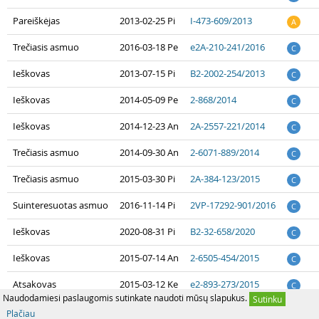
Pareiškėjas
2013-02-25 Pi
I-473-609/2013
A
Trečiasis asmuo
2016-03-18 Pe
e2A-210-241/2016
C
Ieškovas
2013-07-15 Pi
B2-2002-254/2013
C
Ieškovas
2014-05-09 Pe
2-868/2014
C
Ieškovas
2014-12-23 An
2A-2557-221/2014
C
Trečiasis asmuo
2014-09-30 An
2-6071-889/2014
C
Trečiasis asmuo
2015-03-30 Pi
2A-384-123/2015
C
Suinteresuotas asmuo
2016-11-14 Pi
2VP-17292-901/2016
C
Ieškovas
2020-08-31 Pi
B2-32-658/2020
C
Ieškovas
2015-07-14 An
2-6505-454/2015
C
Atsakovas
2015-03-12 Ke
e2-893-273/2015
C
Naudodamiesi paslaugomis sutinkate naudoti mūsų slapukus.
Sutinku
Plačiau