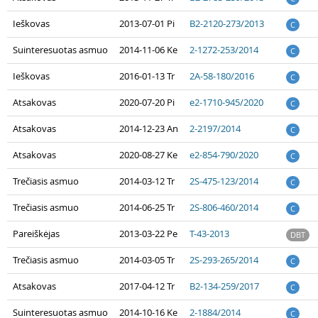
Ieškovas
2013-07-01 Pi
B2-2120-273/2013
C
Suinteresuotas asmuo
2014-11-06 Ke
2-1272-253/2014
C
Ieškovas
2016-01-13 Tr
2A-58-180/2016
C
Atsakovas
2020-07-20 Pi
e2-1710-945/2020
C
Atsakovas
2014-12-23 An
2-2197/2014
C
Atsakovas
2020-08-27 Ke
e2-854-790/2020
C
Trečiasis asmuo
2014-03-12 Tr
2S-475-123/2014
C
Trečiasis asmuo
2014-06-25 Tr
2S-806-460/2014
C
Pareiškėjas
2013-03-22 Pe
T-43-2013
DBT
Trečiasis asmuo
2014-03-05 Tr
2S-293-265/2014
C
Atsakovas
2017-04-12 Tr
B2-134-259/2017
C
Suinteresuotas asmuo
2014-10-16 Ke
2-1884/2014
C