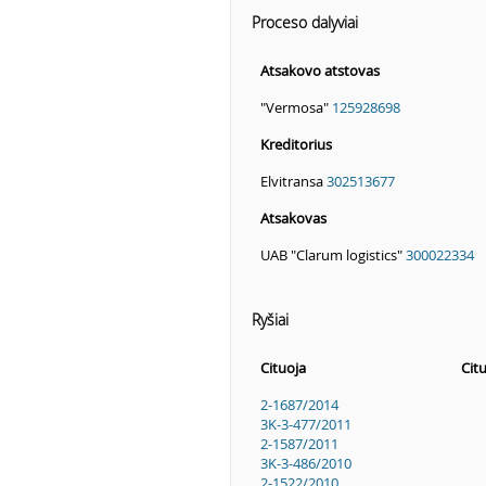
Proceso dalyviai
Atsakovo atstovas
"Vermosa"
125928698
Kreditorius
Elvitransa
302513677
Atsakovas
UAB "Clarum logistics"
300022334
Ryšiai
Cituoja
Cit
2-1687/2014
3K-3-477/2011
2-1587/2011
3K-3-486/2010
2-1522/2010