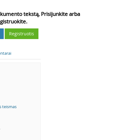
kumento tekstą, Prisijunkite arba
gistruokite.
Registruotis
ntarai
s teismas
.