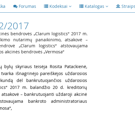
ška
Forumas
Kodeksai
Katalogas
Straip
2/2017
inės bendrovės „Clarum logistics“ 2017 m.
inkimo nutarimų panaikinimo, atsakovė –
endrovė „Clarum logistics“ atstovaujama
os akcinės bendrovės „Vermosa“
ų bylų skyriaus teisėja Rosita Patackienė,
 tvarka išnagrinėjo pareiškėjos uždarosios
skundą dėl bankrutuojančios uždarosios
ics“ 2017 m. balandžio 20 d. kreditorių
 atsakovė – bankrutuojanti uždaroji akcinė
stovaujama bankroto administratoriaus
mosa“,