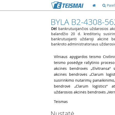
Paie
BYLA B2-4308-56
Dėl
bankrutuojančios uždarosios akc
balandžio 20 d. kreditorių susir
bankrutuojanti uždaroji akcinė b
bankroto administratoriaus uždarosi
1
Vilniaus apygardos teismo Civilini
teismo posėdyje rašytinio proceso
akcinės bendrovės „Elvitransa“ 
akcinės bendrovės „Clarum logist
susirinkimo nutarimų panaikinimo,
bendrovė „Clarum logistics“ at
uždarosios akcinės bendrovės „Ver
2
Teismas
Nustatė