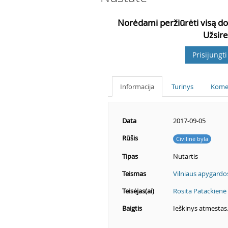
Norėdami peržiūrėti visą do
Užsire
Prisijungti
Informacija
Turinys
Kome
Data
2017-09-05
Rūšis
Civilinė byla
Tipas
Nutartis
Teismas
Vilniaus apygardo
Teisėjas(ai)
Rosita Patackienė
Baigtis
Ieškinys atmestas