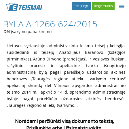
Prisijungti
Registruotis
BYLA A-1266-624/2015
Dėl
įsakymo panaikinimo
1
Lietuvos vyriausiojo administracinio teismo teisėjų kolegija,
susidedanti iš teisėjų Anatolijaus Baranovo (kolegijos
pirmininkas), Arūno Dirvono (pranešėjas), ir Veslavos Ruskan,
rašytinio proceso ir apeliacine tvarka išnagrinėjo
administracinę bylą pagal pareiškėjo uždarosios akcinės
bendrovės „Tauragės regiono atliekų tvarkymo centras“
apeliacinį skundą dėl Vilniaus apygardos administracinio
teismo 2014 m. lapkričio 14 d. sprendimo administracinėje
byloje pagal pareiškėjo uždarosios akcinės bendrovės
„Tauragės regiono atliekų tvarkymo...
Norėdami peržiūrėti visą dokumento tekstą,
Prisijunkite arba Užsiregistruokite.