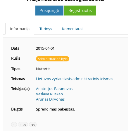
Prisijungti
Registruotis
Informacija
Turinys
Komentarai
Data
2015-04-01
Rūšis
Administracinė byla
Tipas
Nutartis
Teismas
Lietuvos vyriausiasis administracinis teismas
Teisėjas(ai)
Anatolijus Baranovas
Veslava Ruskan
Arūnas Dirvonas
Baigtis
Sprendimas pakeistas.
1
1.25
38