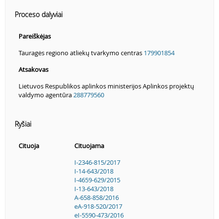
Proceso dalyviai
Pareiškėjas
Tauragės regiono atliekų tvarkymo centras
179901854
Atsakovas
Lietuvos Respublikos aplinkos ministerijos Aplinkos projektų
valdymo agentūra
288779560
Ryšiai
Cituoja
Cituojama
I-2346-815/2017
I-14-643/2018
I-4659-629/2015
I-13-643/2018
A-658-858/2016
eA-918-520/2017
eI-5590-473/2016