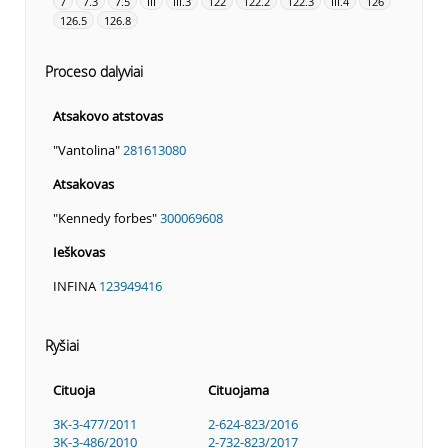
7
7.3
7.5
III
III.3
122
122.2
122.3
III.4
126
126.5
126.8
Proceso dalyviai
Atsakovo atstovas
"Vantolina"
281613080
Atsakovas
"Kennedy forbes"
300069608
Ieškovas
INFINA
123949416
Ryšiai
Cituoja
Cituojama
3K-3-477/2011
2-624-823/2016
3K-3-486/2010
2-732-823/2017