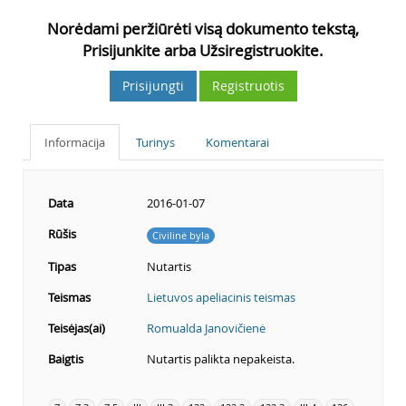
Norėdami peržiūrėti visą dokumento tekstą,
Prisijunkite arba Užsiregistruokite.
Prisijungti
Registruotis
Informacija
Turinys
Komentarai
Data
2016-01-07
Rūšis
Civilinė byla
Tipas
Nutartis
Teismas
Lietuvos apeliacinis teismas
Teisėjas(ai)
Romualda Janovičienė
Baigtis
Nutartis palikta nepakeista.