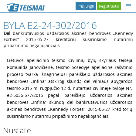
Prisijungti
Registruotis
BYLA E2-24-302/2016
Dėl
bankrutavusios uždarosios akcinės bendrovės „Kennedy
Forbes“ 2015-05-27 kreditorių susirinkimo nutarimų
pripažinimo negaliojančiais
1
Lietuvos apeliacinio teismo Civilinių bylų skyriaus teisėja
Romualda Janovičienė, teismo posėdyje apeliacine rašytinio
proceso tvarka išnagrinėjusi pareiškėjo uždarosios akcinės
bendrovės „Infina“ atskirąjį skundą dėl Vilniaus apygardos
teismo 2015 m. rugpjūčio 12 d. nutarties civilinėje byloje Nr.
e2-5036-577/2015 pagal pareiškėjo uždarosios akcinės
bendrovės „Infina“ skundą dėl bankrutavusios uždarosios
akcinės bendrovės „Kennedy Forbes“ 2015-05-27 kreditorių
susirinkimo nutarimų pripažinimo negaliojančiais,
Nustatė